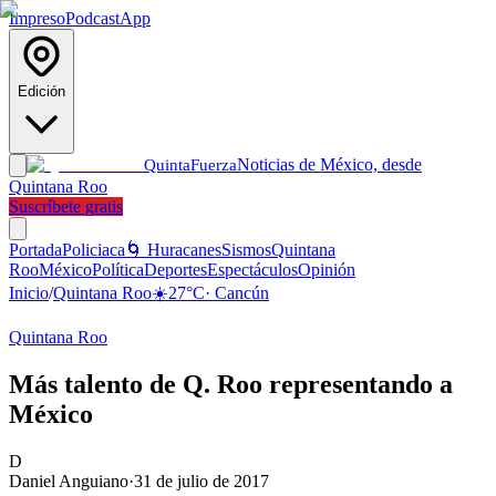
Impreso
Podcast
App
Edición
Noticias de México, desde
Quinta
Fuerza
Quintana Roo
Suscríbete gratis
Portada
Policiaca
🌀 Huracanes
Sismos
Quintana
Roo
México
Política
Deportes
Espectáculos
Opinión
Inicio
/
Quintana Roo
☀️
27
°C
·
Cancún
Quintana Roo
Más talento de Q. Roo representando a
México
D
Daniel Anguiano
·
31 de julio de 2017