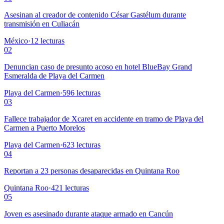
Asesinan al creador de contenido César Gastélum durante
transmisión en Culiacán
México
·
12
lecturas
02
Denuncian caso de presunto acoso en hotel BlueBay Grand
Esmeralda de Playa del Carmen
Playa del Carmen
·
596
lecturas
03
Fallece trabajador de Xcaret en accidente en tramo de Playa del
Carmen a Puerto Morelos
Playa del Carmen
·
623
lecturas
04
Reportan a 23 personas desaparecidas en Quintana Roo
Quintana Roo
·
421
lecturas
05
Joven es asesinado durante ataque armado en Cancún