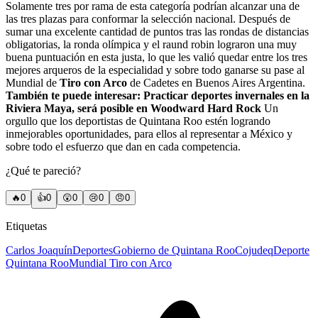
Solamente tres por rama de esta categoría podrían alcanzar una de
las tres plazas para conformar la selección nacional. Después de
sumar una excelente cantidad de puntos tras las rondas de distancias
obligatorias, la ronda olímpica y el raund robin lograron una muy
buena puntuación en esta justa, lo que les valió quedar entre los tres
mejores arqueros de la especialidad y sobre todo ganarse su pase al
Mundial de
Tiro con Arco
de Cadetes en Buenos Aires Argentina.
También te puede interesar: Practicar deportes invernales en la
Riviera Maya, será posible en Woodward Hard Rock
Un
orgullo que los deportistas de Quintana Roo estén logrando
inmejorables oportunidades, para ellos al representar a México y
sobre todo el esfuerzo que dan en cada competencia.
¿Qué te pareció?
🔥
0
👍
0
😲
0
😢
0
😠
0
Etiquetas
Carlos Joaquín
Deportes
Gobierno de Quintana Roo
Cojudeq
Deporte
Quintana Roo
Mundial Tiro con Arco