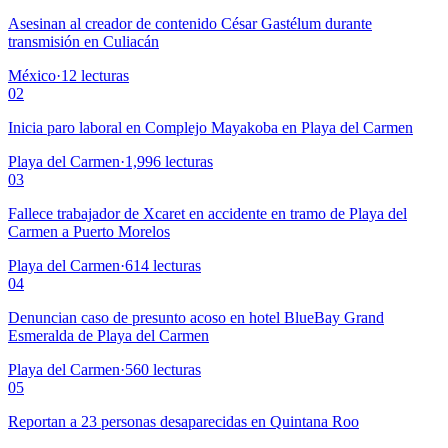
Asesinan al creador de contenido César Gastélum durante
transmisión en Culiacán
México
·
12
lecturas
02
Inicia paro laboral en Complejo Mayakoba en Playa del Carmen
Playa del Carmen
·
1,996
lecturas
03
Fallece trabajador de Xcaret en accidente en tramo de Playa del
Carmen a Puerto Morelos
Playa del Carmen
·
614
lecturas
04
Denuncian caso de presunto acoso en hotel BlueBay Grand
Esmeralda de Playa del Carmen
Playa del Carmen
·
560
lecturas
05
Reportan a 23 personas desaparecidas en Quintana Roo