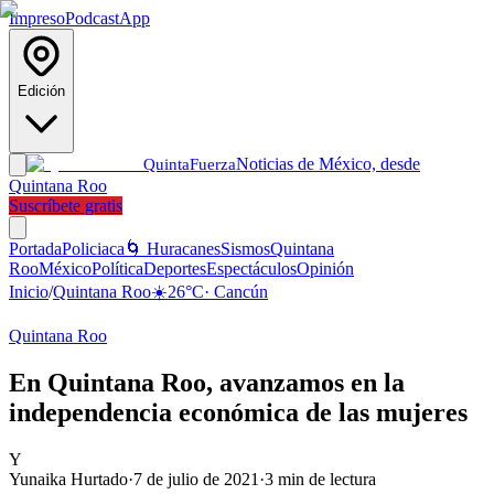
Impreso
Podcast
App
Edición
Noticias de México, desde
Quinta
Fuerza
Quintana Roo
Suscríbete gratis
Portada
Policiaca
🌀 Huracanes
Sismos
Quintana
Roo
México
Política
Deportes
Espectáculos
Opinión
Inicio
/
Quintana Roo
☀️
26
°C
·
Cancún
Quintana Roo
En Quintana Roo, avanzamos en la
independencia económica de las mujeres
Y
Yunaika Hurtado
·
7 de julio de 2021
·
3
min de lectura