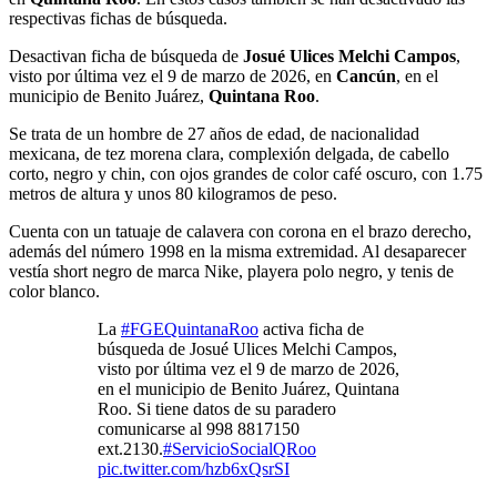
respectivas fichas de búsqueda.
Desactivan ficha de búsqueda de
Josué Ulices Melchi Campos
,
visto por última vez el 9 de marzo de 2026, en
Cancún
, en el
municipio de Benito Juárez,
Quintana Roo
.
Se trata de un hombre de 27 años de edad, de nacionalidad
mexicana, de tez morena clara, complexión delgada, de cabello
corto, negro y chin, con ojos grandes de color café oscuro, con 1.75
metros de altura y unos 80 kilogramos de peso.
Cuenta con un tatuaje de calavera con corona en el brazo derecho,
además del número 1998 en la misma extremidad. Al desaparecer
vestía short negro de marca Nike, playera polo negro, y tenis de
color blanco.
La
#FGEQuintanaRoo
activa ficha de
búsqueda de Josué Ulices Melchi Campos,
visto por última vez el 9 de marzo de 2026,
en el municipio de Benito Juárez, Quintana
Roo. Si tiene datos de su paradero
comunicarse al 998 8817150
ext.2130.
#ServicioSocialQRoo
pic.twitter.com/hzb6xQsrSI