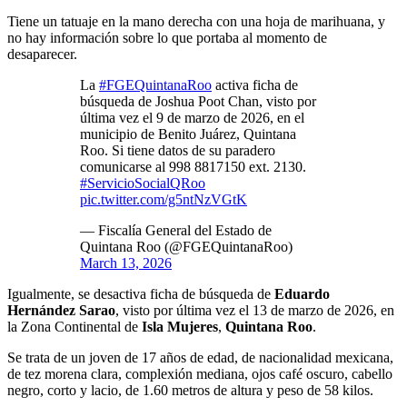
Tiene un tatuaje en la mano derecha con una hoja de marihuana, y
no hay información sobre lo que portaba al momento de
desaparecer.
La
#FGEQuintanaRoo
activa ficha de
búsqueda de Joshua Poot Chan, visto por
última vez el 9 de marzo de 2026, en el
municipio de Benito Juárez, Quintana
Roo. Si tiene datos de su paradero
comunicarse al 998 8817150 ext. 2130.
#ServicioSocialQRoo
pic.twitter.com/g5ntNzVGtK
— Fiscalía General del Estado de
Quintana Roo (@FGEQuintanaRoo)
March 13, 2026
Igualmente, se desactiva ficha de búsqueda de
Eduardo
Hernández Sarao
, visto por última vez el 13 de marzo de 2026, en
la Zona Continental de
Isla Mujeres
,
Quintana Roo
.
Se trata de un joven de 17 años de edad, de nacionalidad mexicana,
de tez morena clara, complexión mediana, ojos café oscuro, cabello
negro, corto y lacio, de 1.60 metros de altura y peso de 58 kilos.