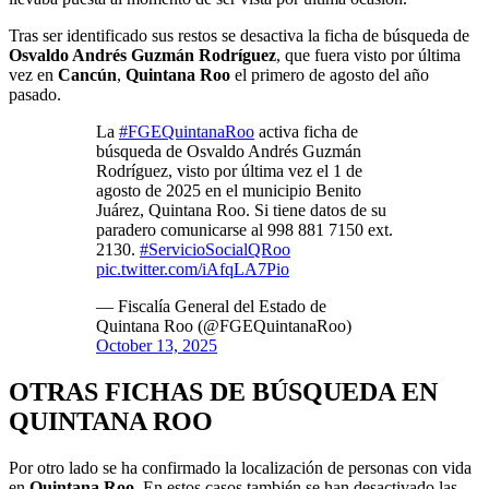
Tras ser identificado sus restos se desactiva la ficha de búsqueda de
Osvaldo Andrés Guzmán Rodríguez
, que fuera visto por última
vez en
Cancún
,
Quintana Roo
el primero de agosto del año
pasado.
La
#FGEQuintanaRoo
activa ficha de
búsqueda de Osvaldo Andrés Guzmán
Rodríguez, visto por última vez el 1 de
agosto de 2025 en el municipio Benito
Juárez, Quintana Roo. Si tiene datos de su
paradero comunicarse al 998 881 7150 ext.
2130.
#ServicioSocialQRoo
pic.twitter.com/iAfqLA7Pio
— Fiscalía General del Estado de
Quintana Roo (@FGEQuintanaRoo)
October 13, 2025
OTRAS FICHAS DE BÚSQUEDA EN
QUINTANA ROO
Por otro lado se ha confirmado la localización de personas con vida
en
Quintana Roo
. En estos casos también se han desactivado las