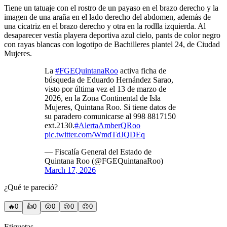
Tiene un tatuaje con el rostro de un payaso en el brazo derecho y la
imagen de una araña en el lado derecho del abdomen, además de
una cicatriz en el brazo derecho y otra en la rodlla izquierda. Al
desaparecer vestía playera deportiva azul cielo, pants de color negro
con rayas blancas con logotipo de Bachilleres plantel 24, de Ciudad
Mujeres.
La
#FGEQuintanaRoo
activa ficha de
búsqueda de Eduardo Hernández Sarao,
visto por última vez el 13 de marzo de
2026, en la Zona Continental de Isla
Mujeres, Quintana Roo. Si tiene datos de
su paradero comunicarse al 998 8817150
ext.2130.
#AlertaAmberQRoo
pic.twitter.com/WmdTdJQDEq
— Fiscalía General del Estado de
Quintana Roo (@FGEQuintanaRoo)
March 17, 2026
¿Qué te pareció?
🔥
0
👍
0
😲
0
😢
0
😠
0
Etiquetas