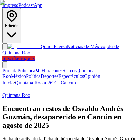
Impreso
Podcast
App
Edición
Noticias de México, desde
Quinta
Fuerza
Quintana Roo
Suscríbete gratis
Portada
Policiaca
🌀 Huracanes
Sismos
Quintana
Roo
México
Política
Deportes
Espectáculos
Opinión
Inicio
/
Quintana Roo
☀️
26
°C
·
Cancún
Quintana Roo
Encuentran restos de Osvaldo Andrés
Guzmán, desaparecido en Cancún en
agosto de 2025
Se ha desactivado la ficha de búsqueda de Osvaldo Andrés Guzmán