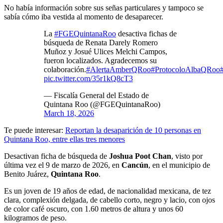
No había información sobre sus señas particulares y tampoco se
sabía cómo iba vestida al momento de desaparecer.
La
#FGEQuintanaRoo
desactiva fichas de
búsqueda de Renata Darely Romero
Muñoz y Josué Ulices Melchi Campos,
fueron localizados. Agradecemos su
colaboración.
#AlertaAmberQRoo
#ProtocoloAlbaQRoo
pic.twitter.com/35r1kQ8cT3
— Fiscalía General del Estado de
Quintana Roo (@FGEQuintanaRoo)
March 18, 2026
Te puede interesar:
Reportan la desaparición de 10 personas en
Quintana Roo, entre ellas tres menores
Desactivan ficha de búsqueda de
Joshua Poot Chan
, visto por
última vez el 9 de marzo de 2026, en
Cancún
, en el municipio de
Benito Juárez,
Quintana Roo
.
Es un joven de 19 años de edad, de nacionalidad mexicana, de tez
clara, complexión delgada, de cabello corto, negro y lacio, con ojos
de color café oscuro, con 1.60 metros de altura y unos 60
kilogramos de peso.