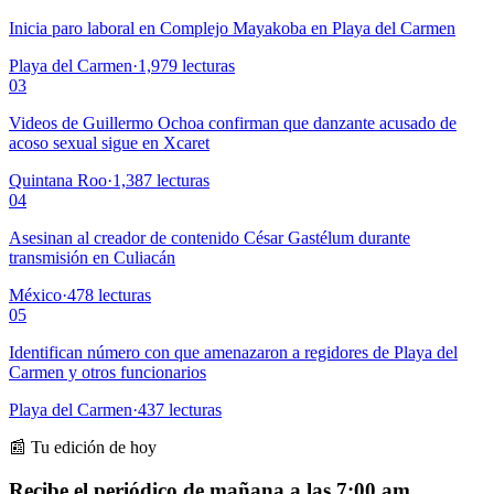
Inicia paro laboral en Complejo Mayakoba en Playa del Carmen
Playa del Carmen
·
1,979
lecturas
03
Videos de Guillermo Ochoa confirman que danzante acusado de
acoso sexual sigue en Xcaret
Quintana Roo
·
1,387
lecturas
04
Asesinan al creador de contenido César Gastélum durante
transmisión en Culiacán
México
·
478
lecturas
05
Identifican número con que amenazaron a regidores de Playa del
Carmen y otros funcionarios
Playa del Carmen
·
437
lecturas
📰 Tu edición de hoy
Recibe el periódico de mañana a las 7:00 am