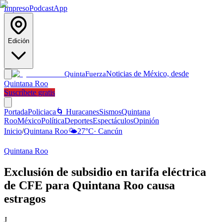
Impreso
Podcast
App
Edición
Noticias de México, desde
Quinta
Fuerza
Quintana Roo
Suscríbete gratis
Portada
Policiaca
🌀 Huracanes
Sismos
Quintana
Roo
México
Política
Deportes
Espectáculos
Opinión
Inicio
/
Quintana Roo
🌤️
27
°C
·
Cancún
Quintana Roo
Exclusión de subsidio en tarifa eléctrica
de CFE para Quintana Roo causa
estragos
J