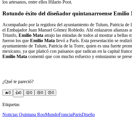
los artesanos, entre ellos Hilario Poot.
Rotundo éxito del diseñador quintanarroense Emilio 
Acompañado por la regidora del ayuntamiento de Tulum, Patricia de la
el Embajador Juan Manuel Gómez Robledo. Ahí enlazaron alianzas artíst
Triunfo,
Emilio Mata
atrajo las miradas de todos al mostrar a bellas 
fueron los que
Emilio Mata
llevó a París. Esta presentación se realiz
ayuntamiento de Tulum, Patricia de la Torre, quien es una fuerte promo
mexicano, ya que platicó con paisanos que radican en la capital franc
Emilio Mata
comentó que con mucho esfuerzo y entusiasmo se present
¿Qué te pareció?
🔥
0
👍
0
😲
0
😢
0
😠
0
Etiquetas
Noticias Quintana Roo
Mundo
Francia
Paris
Diseño