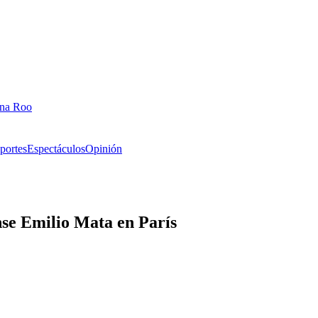
ana Roo
portes
Espectáculos
Opinión
nse Emilio Mata en París