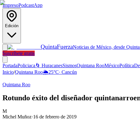
Impreso
Podcast
App
Edición
Quinta
Fuerza
Noticias de México, desde Quint
Suscríbete gratis
Portada
Policiaca
🌀 Huracanes
Sismos
Quintana Roo
México
Política
De
Inicio
/
Quintana Roo
🌦️
25
°C
·
Cancún
Quintana Roo
Rotundo éxito del diseñador quintanarroe
M
Michel Muñoz
·
16 de febrero de 2019