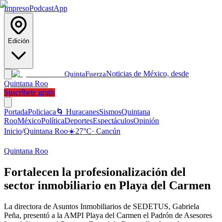
Impreso
Podcast
App
Edición
Noticias de México, desde
Quinta
Fuerza
Quintana Roo
Suscríbete gratis
Portada
Policiaca
🌀 Huracanes
Sismos
Quintana
Roo
México
Política
Deportes
Espectáculos
Opinión
Inicio
/
Quintana Roo
☀️
27
°C
·
Cancún
Quintana Roo
Fortalecen la profesionalización del
sector inmobiliario en Playa del Carmen
La directora de Asuntos Inmobiliarios de SEDETUS, Gabriela
Peña, presentó a la AMPI Playa del Carmen el Padrón de Asesores