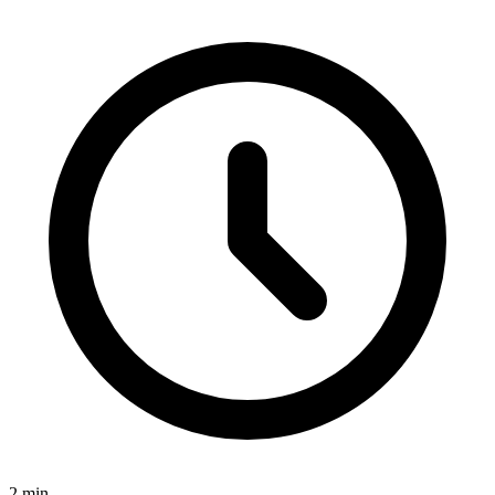
2
min