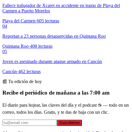
Fallece trabajador de Xcaret en accidente en tramo de Playa del
Carmen a Puerto Morelos
Playa del Carmen
·
605
lecturas
04
Reportan a 23 personas desaparecidas en Quintana Roo
Quintana Roo
·
408
lecturas
05
Joven es asesinado durante ataque armado en Cancún
Cancún
·
462
lecturas
📰 Tu edición de hoy
Recibe el periódico de mañana a las 7:00 am
El diario para hojear, las claves del día y el podcast ☕ — todo en un
correo, todos los días. Gratis, y te das de baja con un clic.
Suscribirme