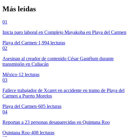
Más leídas
01
Inicia paro laboral en Complejo Mayakoba en Playa del Carmen
Playa del Carmen
·
1,994
lecturas
02
Asesinan al creador de contenido César Gastélum durante
transmisión en Culiacán
México
·
12
lecturas
03
Fallece trabajador de Xcaret en accidente en tramo de Playa del
Carmen a Puerto Morelos
Playa del Carmen
·
605
lecturas
04
Reportan a 23 personas desaparecidas en Quintana Roo
Quintana Roo
·
408
lecturas