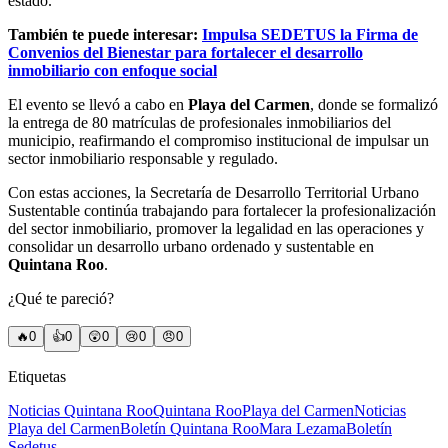
estado.
También te puede interesar:
Impulsa SEDETUS la Firma de
Convenios del Bienestar para fortalecer el desarrollo
inmobiliario con enfoque social
El evento se llevó a cabo en
Playa del Carmen
, donde se formalizó
la entrega de 80 matrículas de profesionales inmobiliarios del
municipio, reafirmando el compromiso institucional de impulsar un
sector inmobiliario responsable y regulado.
Con estas acciones, la Secretaría de Desarrollo Territorial Urbano
Sustentable continúa trabajando para fortalecer la profesionalización
del sector inmobiliario, promover la legalidad en las operaciones y
consolidar un desarrollo urbano ordenado y sustentable en
Quintana Roo
.
¿Qué te pareció?
🔥
0
👍
0
😲
0
😢
0
😠
0
Etiquetas
Noticias Quintana Roo
Quintana Roo
Playa del Carmen
Noticias
Playa del Carmen
Boletín Quintana Roo
Mara Lezama
Boletín
Sedetus