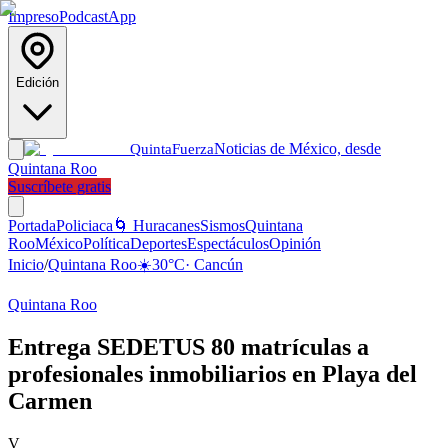
Impreso
Podcast
App
Edición
Noticias de México, desde
Quinta
Fuerza
Quintana Roo
Suscríbete gratis
Portada
Policiaca
🌀 Huracanes
Sismos
Quintana
Roo
México
Política
Deportes
Espectáculos
Opinión
Inicio
/
Quintana Roo
☀️
30
°C
·
Cancún
Quintana Roo
Entrega SEDETUS 80 matrículas a
profesionales inmobiliarios en Playa del
Carmen
V