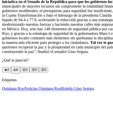
iniciativa en el Senado de la República para que los gobiernos l
municipales de mayores recursos sin comprometer la estabilidad financi
gobiernos neoliberales, el presupuesto para seguridad fue insuficiente
la Cuarta Transformación y bajo el liderazgo de la presidenta Claudia
bajado de 94.4 a 77.8, acelerando la reducción gracias a una estrate
modernizando nuestras fuerzas y haciendo nuestras calles más seguras
en México. Hoy, solo hay 148 elementos de seguridad pública por cad
Roo, y gracias a la estrategia de seguridad de la gobernadora Mara Le
gobiernos locales contraten más elementos sin quebrantar la disciplina
la manera más eficiente para proteger a los ciudadanos.
Tal vez te gu
queremos recuperar la paz y la prosperidad en cada municipio del país.
construyendo la paz”, finalizó el senador Gino Segura.
¿Qué te pareció?
🔥
0
👍
0
😲
0
😢
0
😠
0
Etiquetas
Quintana Roo
Noticias Quintana Roo
Boletín Gino Segura