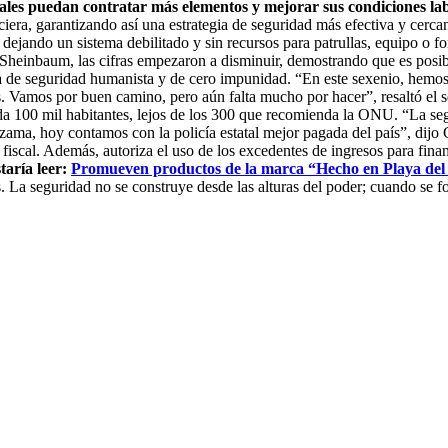
ocales puedan contratar más elementos y mejorar sus condiciones lab
era, garantizando así una estrategia de seguridad más efectiva y cercan
, dejando un sistema debilitado y sin recursos para patrullas, equipo o
 Sheinbaum, las cifras empezaron a disminuir, demostrando que es posibl
gia de seguridad humanista y de cero impunidad. “En este sexenio, hem
. Vamos por buen camino, pero aún falta mucho por hacer”, resaltó el se
a 100 mil habitantes, lejos de los 300 que recomienda la ONU. “La segu
zama, hoy contamos con la policía estatal mejor pagada del país”, dijo
 fiscal. Además, autoriza el uso de los excedentes de ingresos para fina
staría leer:
Promueven productos de la marca “Hecho en Playa del
 La seguridad no se construye desde las alturas del poder; cuando se fort