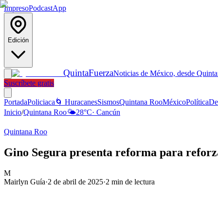
Impreso
Podcast
App
Edición
Quinta
Fuerza
Noticias de México, desde Quint
Suscríbete gratis
Portada
Policiaca
🌀 Huracanes
Sismos
Quintana Roo
México
Política
De
Inicio
/
Quintana Roo
🌤️
28
°C
·
Cancún
Quintana Roo
Gino Segura presenta reforma para reforza
M
Mairlyn Guía
·
2 de abril de 2025
·
2
min de lectura