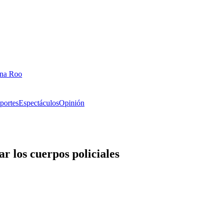
ana Roo
portes
Espectáculos
Opinión
r los cuerpos policiales