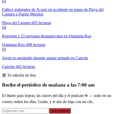
03
Fallece trabajador de Xcaret en accidente en tramo de Playa del
Carmen a Puerto Morelos
Playa del Carmen
·
605
lecturas
04
Reportan a 23 personas desaparecidas en Quintana Roo
Quintana Roo
·
408
lecturas
05
Joven es asesinado durante ataque armado en Cancún
Cancún
·
462
lecturas
📰 Tu edición de hoy
Recibe el periódico de mañana a las 7:00 am
El diario para hojear, las claves del día y el podcast ☕ — todo en un
correo, todos los días. Gratis, y te das de baja con un clic.
Suscribirme