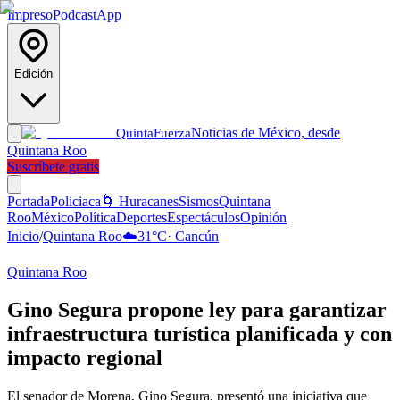
Impreso
Podcast
App
Edición
Noticias de México, desde
Quinta
Fuerza
Quintana Roo
Suscríbete gratis
Portada
Policiaca
🌀 Huracanes
Sismos
Quintana
Roo
México
Política
Deportes
Espectáculos
Opinión
Inicio
/
Quintana Roo
☁️
31
°C
·
Cancún
Quintana Roo
Gino Segura propone ley para garantizar
infraestructura turística planificada y con
impacto regional
El senador de Morena, Gino Segura, presentó una iniciativa que