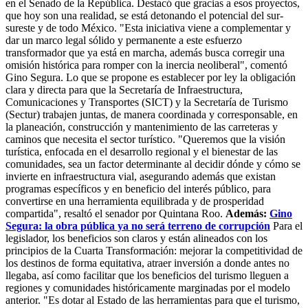
en el Senado de la República. Destacó que gracias a esos proyectos,
que hoy son una realidad, se está detonando el potencial del sur-
sureste y de todo México. "Esta iniciativa viene a complementar y
dar un marco legal sólido y permanente a este esfuerzo
transformador que ya está en marcha, además busca corregir una
omisión histórica para romper con la inercia neoliberal", comentó
Gino Segura. Lo que se propone es establecer por ley la obligación
clara y directa para que la Secretaría de Infraestructura,
Comunicaciones y Transportes (SICT) y la Secretaría de Turismo
(Sectur) trabajen juntas, de manera coordinada y corresponsable, en
la planeación, construcción y mantenimiento de las carreteras y
caminos que necesita el sector turístico. "Queremos que la visión
turística, enfocada en el desarrollo regional y el bienestar de las
comunidades, sea un factor determinante al decidir dónde y cómo se
invierte en infraestructura vial, asegurando además que existan
programas específicos y en beneficio del interés público, para
convertirse en una herramienta equilibrada y de prosperidad
compartida", resaltó el senador por Quintana Roo.
Además:
Gino
Segura: la obra pública ya no será terreno de corrupción
Para el
legislador, los beneficios son claros y están alineados con los
principios de la Cuarta Transformación: mejorar la competitividad de
los destinos de forma equitativa, atraer inversión a donde antes no
llegaba, así como facilitar que los beneficios del turismo lleguen a
regiones y comunidades históricamente marginadas por el modelo
anterior. "Es dotar al Estado de las herramientas para que el turismo,