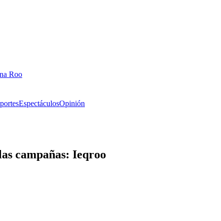
ana Roo
portes
Espectáculos
Opinión
n las campañas: Ieqroo