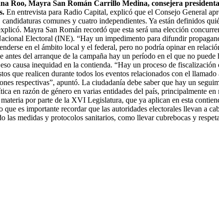
tana Roo, Mayra San Román Carrillo Medina, consejera presidenta d
s.
En entrevista para Radio Capital, explicó que el Consejo General apr
s, candidaturas comunes y cuatro independientes. Ya están definidos quié
xplicó. Mayra San Román recordó que esta será una elección concurrent
 Nacional Electoral (INE). “Hay un impedimento para difundir propagand
nderse en el ámbito local y el federal, pero no podría opinar en relaci
ue antes del arranque de la campaña hay un período en el que no puede 
 eso causa inequidad en la contienda. “Hay un proceso de fiscalización q
stos que realicen durante todos los eventos relacionados con el llamado 
es respectivas”, apuntó. La ciudadanía debe saber que hay un seguimie
tica en razón de género en varias entidades del país, principalmente en
materia por parte de la XVI Legislatura, que ya aplican en esta contienda
o que es importante recordar que las autoridades electorales llevan a ca
 las medidas y protocolos sanitarios, como llevar cubrebocas y respetar