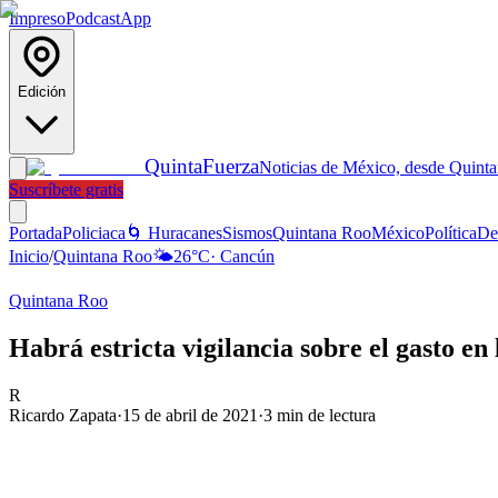
Impreso
Podcast
App
Edición
Quinta
Fuerza
Noticias de México, desde Quint
Suscríbete gratis
Portada
Policiaca
🌀 Huracanes
Sismos
Quintana Roo
México
Política
De
Inicio
/
Quintana Roo
🌤️
26
°C
·
Cancún
Quintana Roo
Habrá estricta vigilancia sobre el gasto e
R
Ricardo Zapata
·
15 de abril de 2021
·
3
min de lectura