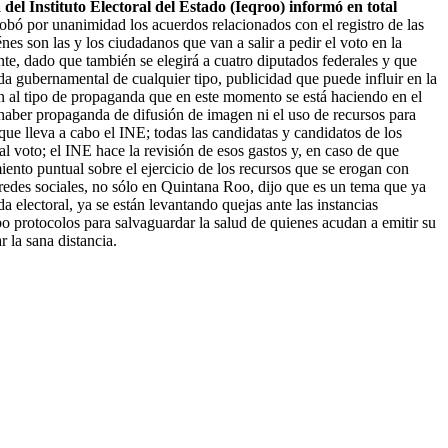
el Instituto Electoral del Estado (Ieqroo) informó en total
obó por unanimidad los acuerdos relacionados con el registro de las
nes son las y los ciudadanos que van a salir a pedir el voto en la
e, dado que también se elegirá a cuatro diputados federales y que
a gubernamental de cualquier tipo, publicidad que puede influir en la
ón al tipo de propaganda que en este momento se está haciendo en el
haber propaganda de difusión de imagen ni el uso de recursos para
ue lleva a cabo el INE; todas las candidatas y candidatos de los
al voto; el INE hace la revisión de esos gastos y, en caso de que
nto puntual sobre el ejercicio de los recursos que se erogan con
 redes sociales, no sólo en Quintana Roo, dijo que es un tema que ya
 electoral, ya se están levantando quejas ante las instancias
bo protocolos para salvaguardar la salud de quienes acudan a emitir su
 la sana distancia.