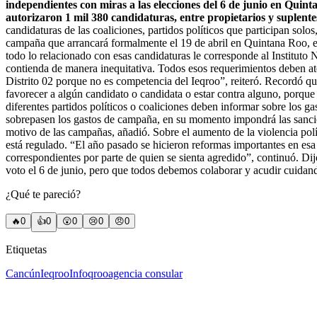
independientes con miras a las elecciones del 6 de junio en Quin
autorizaron 1 mil 380 candidaturas, entre propietarios y suplente
candidaturas de las coaliciones, partidos políticos que participan solo
campaña que arrancará formalmente el 19 de abril en Quintana Roo, e
todo lo relacionado con esas candidaturas le corresponde al Instituto
contienda de manera inequitativa. Todos esos requerimientos deben ate
Distrito 02 porque no es competencia del Ieqroo”, reiteró. Recordó q
favorecer a algún candidato o candidata o estar contra alguno, porque
diferentes partidos políticos o coaliciones deben informar sobre los ga
sobrepasen los gastos de campaña, en su momento impondrá las sancion
motivo de las campañas, añadió. Sobre el aumento de la violencia polí
está regulado. “El año pasado se hicieron reformas importantes en esa 
correspondientes por parte de quien se sienta agredido”, continuó. Dij
voto el 6 de junio, pero que todos debemos colaborar y acudir cuidando
¿Qué te pareció?
🔥
0
👍
0
😲
0
😢
0
😠
0
Etiquetas
Cancún
Ieqroo
Infoqroo
agencia consular