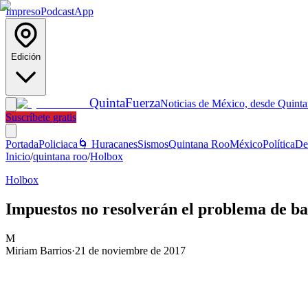
Impreso
Podcast
App
Edición
Quinta
Fuerza
Noticias de México, desde Quint
Suscríbete gratis
Portada
Policiaca
🌀 Huracanes
Sismos
Quintana Roo
México
Política
De
Inicio
/
quintana roo
/
Holbox
Holbox
Impuestos no resolverán el problema de b
M
Miriam Barrios
·
21 de noviembre de 2017