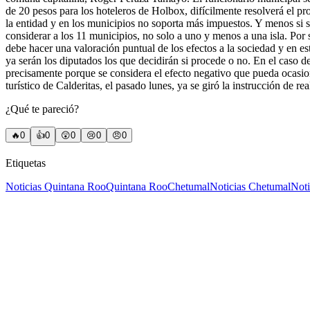
de 20 pesos para los hoteleros de Holbox, difícilmente resolverá el pr
la entidad y en los municipios no soporta más impuestos. Y menos si 
considerar a los 11 municipios, no solo a uno y menos a una isla. Por 
debe hacer una valoración puntual de los efectos a la sociedad y en es
ya serán los diputados los que decidirán si procede o no. En el caso d
precisamente porque se considera el efecto negativo que pueda ocasiona
turístico de Calderitas, el pasado lunes, ya se giró la instrucción de r
¿Qué te pareció?
🔥
0
👍
0
😲
0
😢
0
😠
0
Etiquetas
Noticias Quintana Roo
Quintana Roo
Chetumal
Noticias Chetumal
Noti