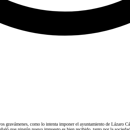
os gravámenes, como lo intenta imponer el ayuntamiento de Lázaro Cárde
ñaló que ningún nuevo impuesto es bien recibido, tanto por la socieda