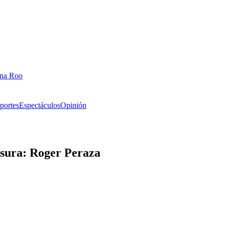
ana Roo
portes
Espectáculos
Opinión
asura: Roger Peraza