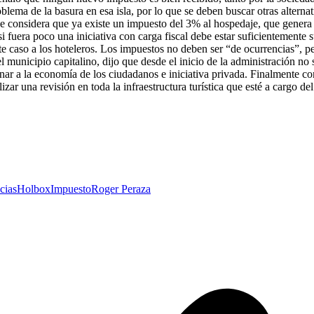
oblema de la basura en esa isla, por lo que se deben buscar otras altern
se considera que ya existe un impuesto del 3% al hospedaje, que genera
si fuera poco una iniciativa con carga fiscal debe estar suficientement
te caso a los hoteleros. Los impuestos no deben ser “de ocurrencias”, p
el municipio capitalino, dijo que desde el inicio de la administración n
r a la economía de los ciudadanos e iniciativa privada. Finalmente con 
ealizar una revisión en toda la infraestructura turística que esté a cargo
cias
Holbox
Impuesto
Roger Peraza