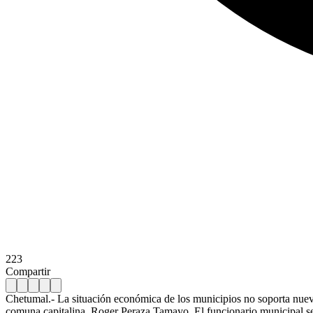
223
Compartir
Chetumal.- La situación económica de los municipios no soporta nuev
comuna capitalina, Roger Peraza Tamayo. El funcionario municipal se