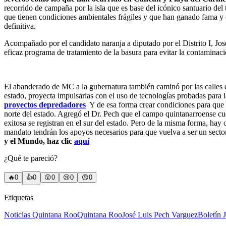
recorrido de campaña por la isla que es base del icónico santuario del 
que tienen condiciones ambientales frágiles y que han ganado fama y 
definitiva.
Acompañado por el candidato naranja a diputado por el Distrito I, Jos
eficaz programa de tratamiento de la basura para evitar la contaminac
El abanderado de MC a la gubernatura también caminó por las calles d
estado, proyecta impulsarlas con el uso de tecnologías probadas para 
proyectos depredadores
Y de esa forma crear condiciones para que s
norte del estado. Agregó el Dr. Pech que el campo quintanarroense cue
exitosa se registran en el sur del estado. Pero de la misma forma, hay
mandato tendrán los apoyos necesarios para que vuelva a ser un sect
y el Mundo, haz clic
aquí
¿Qué te pareció?
🔥
0
👍
0
😲
0
😢
0
😠
0
Etiquetas
Noticias Quintana Roo
Quintana Roo
José Luis Pech Varguez
Boletín 