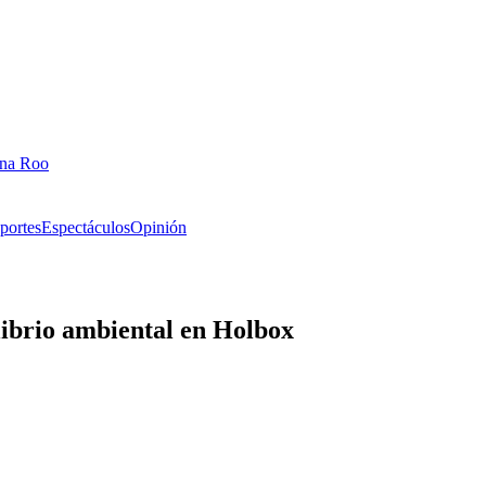
ana Roo
portes
Espectáculos
Opinión
librio ambiental en Holbox