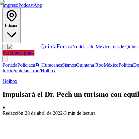
Impreso
Podcast
App
Edición
Quinta
Fuerza
Noticias de México, desde Quint
Suscríbete gratis
Portada
Policiaca
🌀 Huracanes
Sismos
Quintana Roo
México
Política
De
Inicio
/
quintana roo
/
Holbox
Holbox
Impulsará el Dr. Pech un turismo con equi
R
Redacción
·
28 de abril de 2022
·
3
min de lectura