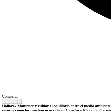
1
Compartir
Holbox.- Mantener y cuidar el equilibrio entre el medio ambiente y
severos como los que han ocurrido en Cancún y Playa del Carm