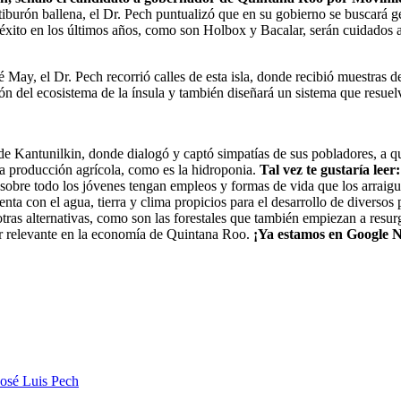
tiburón ballena, el Dr. Pech puntualizó que en su gobierno se buscará ge
éxito en los últimos años, como son Holbox y Bacalar, serán cuidados a
é May, el Dr. Pech recorrió calles de esta isla, donde recibió muestra
ión del ecosistema de la ínsula y también diseñará un sistema que resuel
e Kantunilkin, donde dialogó y captó simpatías de sus pobladores, a qu
la producción agrícola, como es la hidroponia.
Tal vez te gustaría leer
obre todo los jóvenes tengan empleos y formas de vida que los arraiguen
nta con el agua, tierra y clima propicios para el desarrollo de diverso
 otras alternativas, como son las forestales que también empiezan a resur
or relevante en la economía de Quintana Roo.
¡Ya estamos en Google N
José Luis Pech