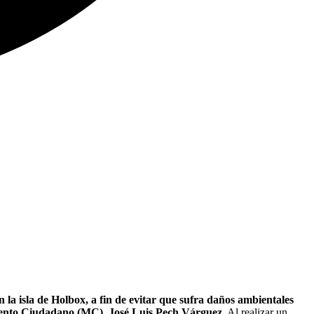
n la isla de Holbox, a fin de evitar que sufra daños ambientales
iento Ciudadano (MC), José Luis Pech Várguez.
Al realizar un