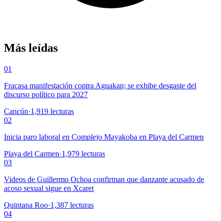
Más leídas
01
Fracasa manifestación contra Aguakan; se exhibe desgaste del
discurso político para 2027
Cancún
·
1,919
lecturas
02
Inicia paro laboral en Complejo Mayakoba en Playa del Carmen
Playa del Carmen
·
1,979
lecturas
03
Videos de Guillermo Ochoa confirman que danzante acusado de
acoso sexual sigue en Xcaret
Quintana Roo
·
1,387
lecturas
04