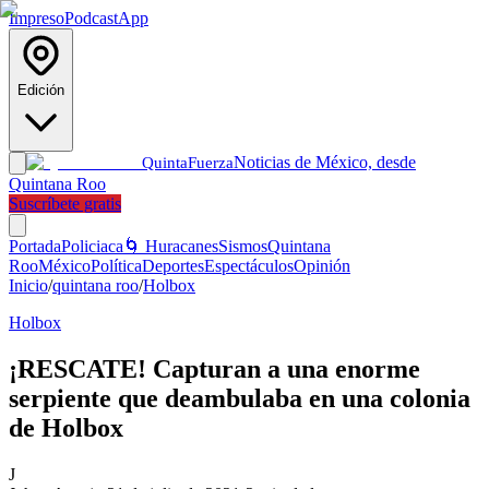
Impreso
Podcast
App
Edición
Noticias de México, desde
Quinta
Fuerza
Quintana Roo
Suscríbete gratis
Portada
Policiaca
🌀 Huracanes
Sismos
Quintana
Roo
México
Política
Deportes
Espectáculos
Opinión
Inicio
/
quintana roo
/
Holbox
Holbox
¡RESCATE! Capturan a una enorme
serpiente que deambulaba en una colonia
de Holbox
J