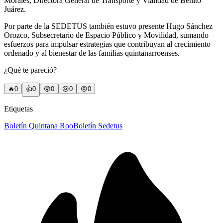
Morales, Directora General de Transporte y Vialidad de Benito
Juárez.
Por parte de la SEDETUS también estuvo presente Hugo Sánchez
Orozco, Subsecretario de Espacio Público y Movilidad, sumando
esfuerzos para impulsar estrategias que contribuyan al crecimiento
ordenado y al bienestar de las familias quintanarroenses.
¿Qué te pareció?
🔥
0
👍
0
😲
0
😢
0
😠
0
Etiquetas
Boletín Quintana Roo
Boletín Sedetus