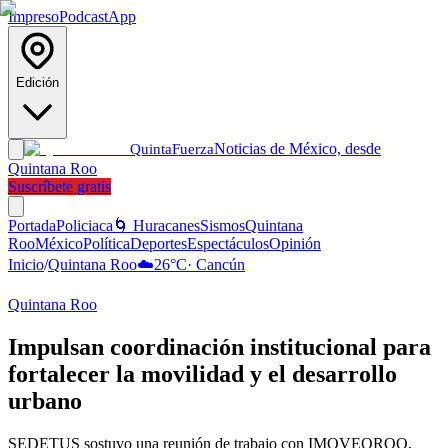
Impreso
Podcast
App
Edición
Noticias de México, desde
Quinta
Fuerza
Quintana Roo
Suscríbete gratis
Portada
Policiaca
🌀 Huracanes
Sismos
Quintana
Roo
México
Política
Deportes
Espectáculos
Opinión
Inicio
/
Quintana Roo
☁️
26
°C
·
Cancún
Quintana Roo
Impulsan coordinación institucional para
fortalecer la movilidad y el desarrollo
urbano
SEDETUS sostuvo una reunión de trabajo con IMOVEQROO,