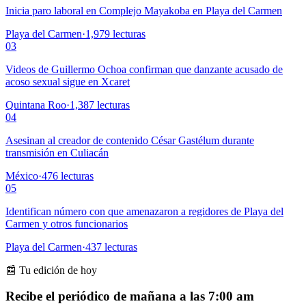
Inicia paro laboral en Complejo Mayakoba en Playa del Carmen
Playa del Carmen
·
1,979
lecturas
03
Videos de Guillermo Ochoa confirman que danzante acusado de
acoso sexual sigue en Xcaret
Quintana Roo
·
1,387
lecturas
04
Asesinan al creador de contenido César Gastélum durante
transmisión en Culiacán
México
·
476
lecturas
05
Identifican número con que amenazaron a regidores de Playa del
Carmen y otros funcionarios
Playa del Carmen
·
437
lecturas
📰 Tu edición de hoy
Recibe el periódico de mañana a las 7:00 am