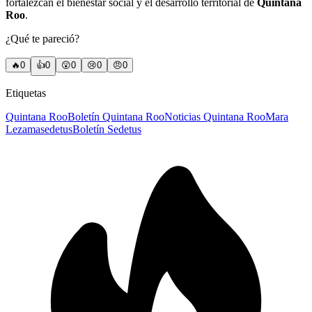
fortalezcan el bienestar social y el desarrollo territorial de
Quintana
Roo
.
¿Qué te pareció?
🔥
0
👍
0
😲
0
😢
0
😠
0
Etiquetas
Quintana Roo
Boletín Quintana Roo
Noticias Quintana Roo
Mara
Lezama
sedetus
Boletín Sedetus