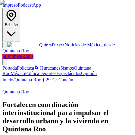
Impreso
Podcast
App
Edición
Noticias de México, desde
Quinta
Fuerza
Quintana Roo
Suscríbete gratis
Portada
Policiaca
🌀 Huracanes
Sismos
Quintana
Roo
México
Política
Deportes
Espectáculos
Opinión
Inicio
/
Quintana Roo
☀️
29
°C
·
Cancún
Quintana Roo
Fortalecen coordinación
interinstitucional para impulsar el
desarrollo urbano y la vivienda en
Quintana Roo