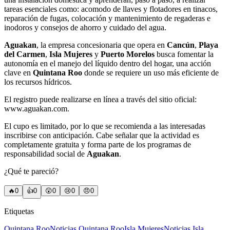
tareas esenciales como: acomodo de llaves y flotadores en tinacos,
reparación de fugas, colocación y mantenimiento de regaderas e
inodoros y consejos de ahorro y cuidado del agua.
Aguakan
, la empresa concesionaria que opera en
Cancún
,
Playa
del Carmen
,
Isla Mujeres
y
Puerto Morelos
busca fomentar la
autonomía en el manejo del líquido dentro del hogar, una acción
clave en
Quintana Roo
donde se requiere un uso más eficiente de
los recursos hídricos.
El registro puede realizarse en línea a través del sitio oficial:
www.aguakan.com.
El cupo es limitado, por lo que se recomienda a las interesadas
inscribirse con anticipación. Cabe señalar que la actividad es
completamente gratuita y forma parte de los programas de
responsabilidad social de
Aguakan
.
¿Qué te pareció?
🔥
0
👍
0
😲
0
😢
0
😠
0
Etiquetas
Quintana Roo
Noticias Quintana Roo
Isla Mujeres
Noticias Isla