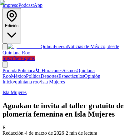
Impreso
Podcast
App
Edición
Noticias de México, desde
Quinta
Fuerza
Quintana Roo
Suscríbete gratis
Portada
Policiaca
🌀 Huracanes
Sismos
Quintana
Roo
México
Política
Deportes
Espectáculos
Opinión
Inicio
/
quintana roo
/
Isla Mujeres
Isla Mujeres
Aguakan te invita al taller gratuito de
plomería femenina en Isla Mujeres
R
Redacción
·
4 de marzo de 2026
·
2
min de lectura