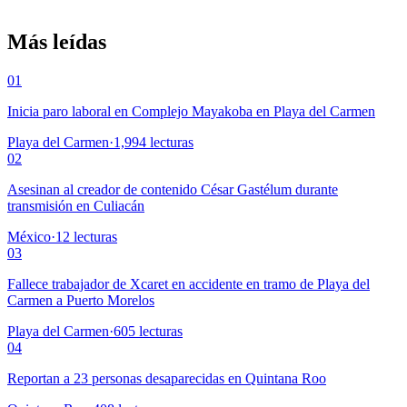
Más leídas
01
Inicia paro laboral en Complejo Mayakoba en Playa del Carmen
Playa del Carmen
·
1,994
lecturas
02
Asesinan al creador de contenido César Gastélum durante
transmisión en Culiacán
México
·
12
lecturas
03
Fallece trabajador de Xcaret en accidente en tramo de Playa del
Carmen a Puerto Morelos
Playa del Carmen
·
605
lecturas
04
Reportan a 23 personas desaparecidas en Quintana Roo