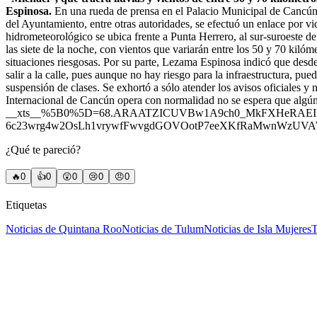
Espinosa.
En una rueda de prensa en el Palacio Municipal de Cancún, 
del Ayuntamiento, entre otras autoridades, se efectuó un enlace por 
hidrometeorológico se ubica frente a Punta Herrero, al sur-suroeste de
las siete de la noche, con vientos que variarán entre los 50 y 70 kiló
situaciones riesgosas. Por su parte, Lezama Espinosa indicó que desd
salir a la calle, pues aunque no hay riesgo para la infraestructura, pu
suspensión de clases. Se exhortó a sólo atender los avisos oficiales y 
Internacional de Cancún opera con normalidad no se espera que al
__xts__%5B0%5D=68.ARAATZICUVBw1A9ch0_MkFXHeRAEIHQ
6c23wrg4w2OsLh1vrywfFwvgdGOVOotP7eeXKfRaMwnWzUVAWl
¿Qué te pareció?
🔥
0
👍
0
😲
0
😢
0
😠
0
Etiquetas
Noticias de Quintana Roo
Noticias de Tulum
Noticias de Isla Mujeres
T