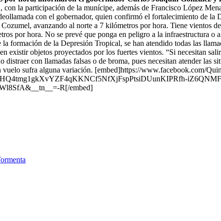
con la participación de la munícipe, además de Francisco López Mena, 
videollamada con el gobernador, quien confirmó el fortalecimiento de l
 Cozumel, avanzando al norte a 7 kilómetros por hora. Tiene vientos de 
metros por hora. No se prevé que ponga en peligro a la infraestructura o
e la formación de la Depresión Tropical, se han atendido todas las lla
eden existir objetos proyectados por los fuertes vientos. “Si necesitan 
no distraer con llamadas falsas o de broma, pues necesitan atender las s
gún vuelo sufra alguna variación. [embed]https://www.facebook.com/
4tmg1gkXvYZF4qKKNCf5NfXjFspPtsiDUunKIPRfh-iZ6QNMFw
8SfA&__tn__=-R[/embed]
ormenta