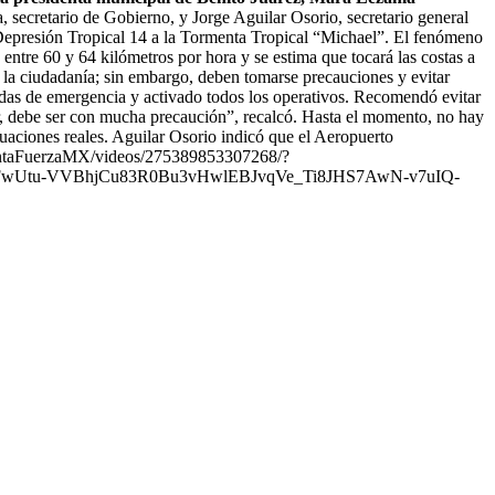
secretario de Gobierno, y Jorge Aguilar Osorio, secretario general
a Depresión Tropical 14 a la Tormenta Tropical “Michael”. El fenómeno
entre 60 y 64 kilómetros por hora y se estima que tocará las costas a
 a la ciudadanía; sin embargo, deben tomarse precauciones y evitar
madas de emergencia y activado todos los operativos. Recomendó evitar
salir, debe ser con mucha precaución”, recalcó. Hasta el momento, no hay
ituaciones reales. Aguilar Osorio indicó que el Aeropuerto
QuintaFuerzaMX/videos/275389853307268/?
Utu-VVBhjCu83R0Bu3vHwlEBJvqVe_Ti8JHS7AwN-v7uIQ-