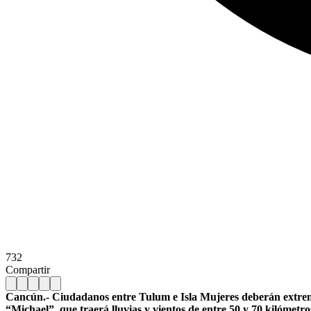
732
Compartir
Cancún.- Ciudadanos entre Tulum e Isla Mujeres deberán extremar 
“Michael”, que traerá lluvias y vientos de entre 50 y 70 kilóme