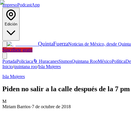
Impreso
Podcast
App
Edición
Quinta
Fuerza
Noticias de México, desde Quint
Suscríbete gratis
Portada
Policiaca
🌀 Huracanes
Sismos
Quintana Roo
México
Política
De
Inicio
/
quintana roo
/
Isla Mujeres
Isla Mujeres
Piden no salir a la calle después de la 7 p
M
Miriam Barrios
·
7 de octubre de 2018