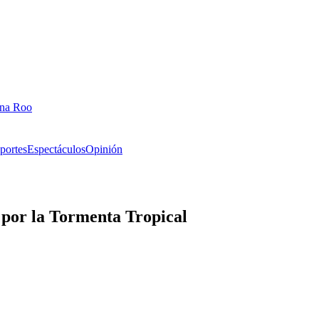
ana Roo
portes
Espectáculos
Opinión
m por la Tormenta Tropical