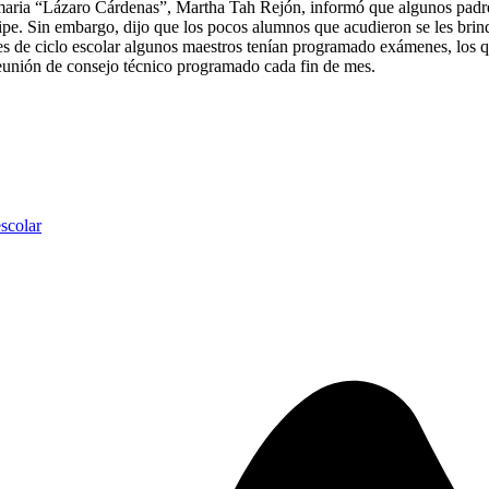
maria “Lázaro Cárdenas”, Martha Tah Rejón, informó que algunos padres 
ipe. Sin embargo, dijo que los pocos alumnos que acudieron se les brind
les de ciclo escolar algunos maestros tenían programado exámenes, los 
 reunión de consejo técnico programado cada fin de mes.
scolar