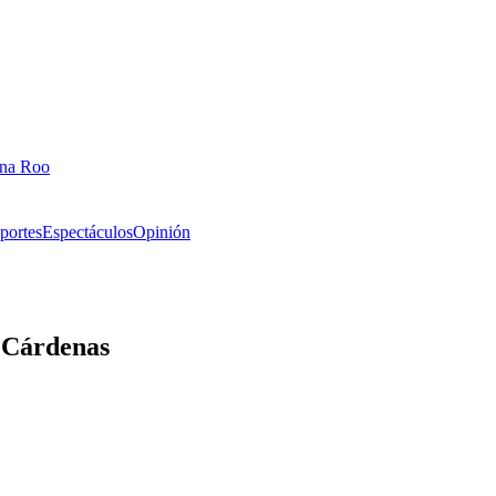
ana Roo
portes
Espectáculos
Opinión
 Cárdenas