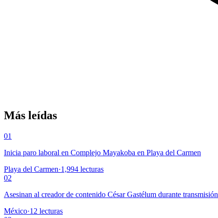
Más leídas
01
Inicia paro laboral en Complejo Mayakoba en Playa del Carmen
Playa del Carmen
·
1,994
lecturas
02
Asesinan al creador de contenido César Gastélum durante transmisió
México
·
12
lecturas