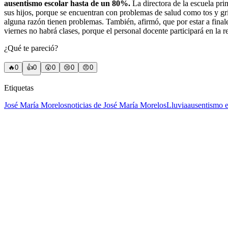
ausentismo escolar hasta de un 80%.
La directora de la escuela pri
sus hijos, porque se encuentran con problemas de salud como tos y gr
alguna razón tienen problemas. También, afirmó, que por estar a fina
viernes no habrá clases, porque el personal docente participará en la
¿Qué te pareció?
🔥
0
👍
0
😲
0
😢
0
😠
0
Etiquetas
José María Morelos
noticias de José María Morelos
Lluvia
ausentismo e