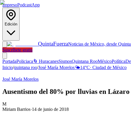
Impreso
Podcast
App
Edición
Quinta
Fuerza
Noticias de México, desde Quint
Suscríbete gratis
Portada
Policiaca
🌀 Huracanes
Sismos
Quintana Roo
México
Política
De
Inicio
/
quintana roo
/
José María Morelos
🌤️
14
°C
·
Ciudad de México
José María Morelos
Ausentismo del 80% por lluvias en Lázaro
M
Miriam Barrios
·
14 de junio de 2018