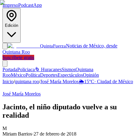
Impreso
Podcast
App
Edición
Noticias de México, desde
Quinta
Fuerza
Quintana Roo
Suscríbete gratis
Portada
Policiaca
🌀 Huracanes
Sismos
Quintana
Roo
México
Política
Deportes
Espectáculos
Opinión
Inicio
/
quintana roo
/
José María Morelos
🌦️
15
°C
·
Ciudad de México
José María Morelos
Jacinto, el niño diputado vuelve a su
realidad
M
Miriam Barrios
·
27 de febrero de 2018