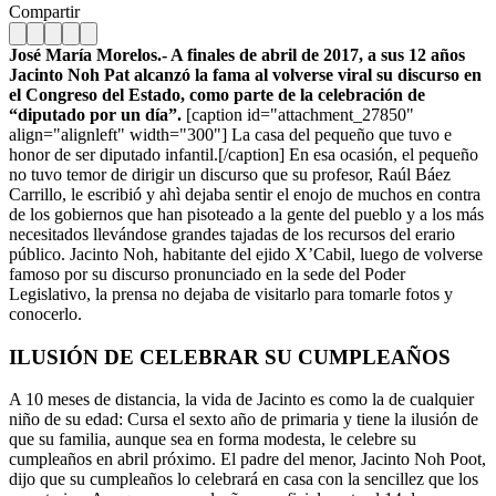
Compartir
José María Morelos.- A finales de abril de 2017, a sus 12 años
Jacinto Noh Pat alcanzó la fama al volverse viral su discurso en
el Congreso del Estado, como parte de la celebración de
“diputado por un día”.
[caption id="attachment_27850"
align="alignleft" width="300"]
La casa del pequeño que tuvo e
honor de ser diputado infantil.[/caption] En esa ocasión, el pequeño
no tuvo temor de dirigir un discurso que su profesor, Raúl Báez
Carrillo, le escribió y ahì dejaba sentir el enojo de muchos en contra
de los gobiernos que han pisoteado a la gente del pueblo y a los más
necesitados llevándose grandes tajadas de los recursos del erario
público. Jacinto Noh, habitante del ejido X’Cabil, luego de volverse
famoso por su discurso pronunciado en la sede del Poder
Legislativo, la prensa no dejaba de visitarlo para tomarle fotos y
conocerlo.
ILUSIÓN DE CELEBRAR SU CUMPLEAÑOS
A 10 meses de distancia, la vida de Jacinto es como la de cualquier
niño de su edad: Cursa el sexto año de primaria y tiene la ilusión de
que su familia, aunque sea en forma modesta, le celebre su
cumpleaños en abril próximo. El padre del menor, Jacinto Noh Poot,
dijo que su cumpleaños lo celebrará en casa con la sencillez que los