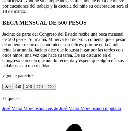
caracteriza. Aunque su cumpleaños es oficialmente el 14 de marzo,
por cuestiones del trabajo y la escuela del niño su celebración será el
18 de marzo.
BECA MENSUAL DE 500 PESOS
Jacinto de parte del Congreso del Estado recibe una beca mensual
de 500 pesos. Su mamá, Minerva Pat de Noh, comenta que a pesar
de no tener recursos económicos son felices, porque en la familia
reina la armonía.
Jacinto dice que le gusta jugar por las tardes con
otros niños, una vez que hace su tarea. De su discurso en el
Congreso comenta que aún lo recuerda y espera que algún día sus
palabras sean una realidad.
¿Qué te pareció?
🔥
0
👍
0
😲
0
😢
0
😠
0
Etiquetas
José María Morelos
noticias de José María Morelos
niño diputado