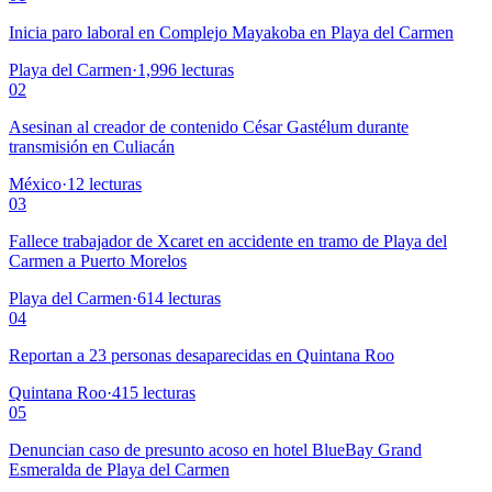
Inicia paro laboral en Complejo Mayakoba en Playa del Carmen
Playa del Carmen
·
1,996
lecturas
02
Asesinan al creador de contenido César Gastélum durante
transmisión en Culiacán
México
·
12
lecturas
03
Fallece trabajador de Xcaret en accidente en tramo de Playa del
Carmen a Puerto Morelos
Playa del Carmen
·
614
lecturas
04
Reportan a 23 personas desaparecidas en Quintana Roo
Quintana Roo
·
415
lecturas
05
Denuncian caso de presunto acoso en hotel BlueBay Grand
Esmeralda de Playa del Carmen