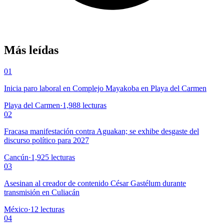
Más leídas
01
Inicia paro laboral en Complejo Mayakoba en Playa del Carmen
Playa del Carmen
·
1,988
lecturas
02
Fracasa manifestación contra Aguakan; se exhibe desgaste del
discurso político para 2027
Cancún
·
1,925
lecturas
03
Asesinan al creador de contenido César Gastélum durante
transmisión en Culiacán
México
·
12
lecturas
04