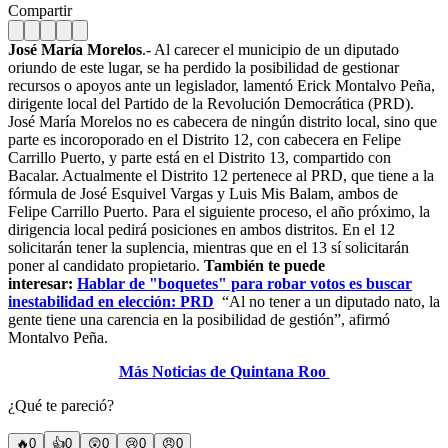
Compartir
José María Morelos
.- Al carecer el municipio de un diputado
oriundo de este lugar, se ha perdido la posibilidad de gestionar
recursos o apoyos ante un legislador, lamentó Erick Montalvo Peña,
dirigente local del Partido de la Revolución Democrática (PRD).
José María Morelos no es cabecera de ningún distrito local, sino que
parte es incoroporado en el Distrito 12, con cabecera en Felipe
Carrillo Puerto, y parte está en el Distrito 13, compartido con
Bacalar. Actualmente el Distrito 12 pertenece al PRD, que tiene a la
fórmula de José Esquivel Vargas y Luis Mis Balam, ambos de
Felipe Carrillo Puerto. Para el siguiente proceso, el año próximo, la
dirigencia local pedirá posiciones en ambos distritos. En el 12
solicitarán tener la suplencia, mientras que en el 13 sí solicitarán
poner al candidato propietario.
También te puede
interesar:
Hablar de "boquetes" para robar votos es buscar
inestabilidad en elección: PRD
“Al no tener a un diputado nato, la
gente tiene una carencia en la posibilidad de gestión”, afirmó
Montalvo Peña.
Más Noticias de Quintana Roo
¿Qué te pareció?
🔥
0
👍
0
😲
0
😢
0
😠
0