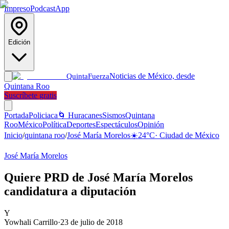
Impreso
Podcast
App
Edición
Noticias de México, desde
Quinta
Fuerza
Quintana Roo
Suscríbete gratis
Portada
Policiaca
🌀 Huracanes
Sismos
Quintana
Roo
México
Política
Deportes
Espectáculos
Opinión
Inicio
/
quintana roo
/
José María Morelos
☀️
24
°C
·
Ciudad de México
José María Morelos
Quiere PRD de José María Morelos
candidatura a diputación
Y
Yowhali Carrillo
·
23 de julio de 2018