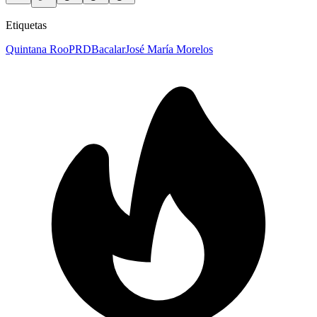
Etiquetas
Quintana Roo
PRD
Bacalar
José María Morelos