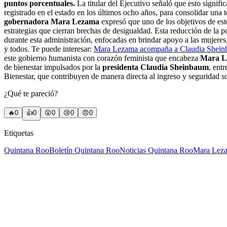
puntos porcentuales.
La titular del Ejecutivo señaló que esto signifi
registrado en el estado en los últimos ocho años, para consolidar una t
gobernadora Mara Lezama
expresó que uno de los objetivos de est
estrategias que cierran brechas de desigualdad. Esta reducción de la 
durante esta administración, enfocadas en brindar apoyo a las mujeres,
y todos. Te puede interesar:
Mara Lezama acompaña a Claudia Sheinba
este gobierno humanista con corazón feminista que encabeza
Mara L
de bienestar impulsados por la
presidenta Claudia Sheinbaum
, ent
Bienestar, que contribuyen de manera directa al ingreso y seguridad so
¿Qué te pareció?
🔥
0
👍
0
😲
0
😢
0
😠
0
Etiquetas
Quintana Roo
Boletín Quintana Roo
Noticias Quintana Roo
Mara Lez