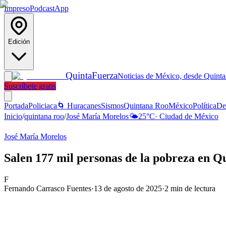
Impreso
Podcast
App
Edición
Quinta
Fuerza
Noticias de México, desde Quint
Suscríbete gratis
Portada
Policiaca
🌀 Huracanes
Sismos
Quintana Roo
México
Política
De
Inicio
/
quintana roo
/
José María Morelos
🌤️
25
°C
·
Ciudad de México
José María Morelos
Salen 177 mil personas de la pobreza en 
F
Fernando Carrasco Fuentes
·
13 de agosto de 2025
·
2
min de lectura