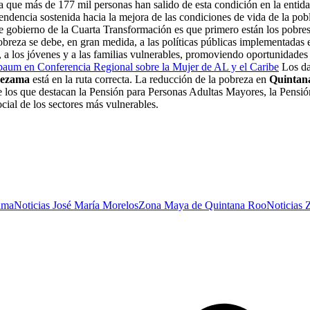
ca que más de 177 mil personas han salido de esta condición en la entid
endencia sostenida hacia la mejora de las condiciones de vida de la pobl
e gobierno de la Cuarta Transformación es que primero están los pobres
pobreza se debe, en gran medida, a las políticas públicas implementada
 a los jóvenes y a las familias vulnerables, promoviendo oportunidades d
um en Conferencia Regional sobre la Mujer de AL y el Caribe
Los dat
ezama
está en la ruta correcta. La reducción de la pobreza en
Quintan
re los que destacan la Pensión para Personas Adultas Mayores, la Pens
cial de los sectores más vulnerables.
ama
Noticias José María Morelos
Zona Maya de Quintana Roo
Noticias