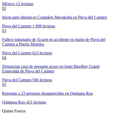
México
·
12
lecturas
02
Inicia paro laboral en Complejo Mayakoba en Playa del Carmen
Playa del Carmen
·
1,998
lecturas
03
Fallece trabajador de Xcaret en accidente en tramo de Playa del
Carmen a Puerto Morelos
Playa del Carmen
·
623
lecturas
04
Denuncian caso de presunto acoso en hotel BlueBay Grand
Esmeralda de Playa del Carmen
Playa del Carmen
·
596
lecturas
05
Reportan a 23 personas desaparecidas en Quintana Roo
Quintana Roo
·
421
lecturas
Quinta Fuerza