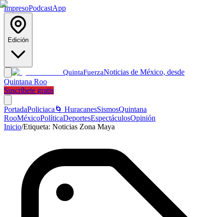
Impreso
Podcast
App
Edición
Noticias de México, desde
Quinta
Fuerza
Quintana Roo
Suscríbete gratis
Portada
Policiaca
🌀 Huracanes
Sismos
Quintana
Roo
México
Política
Deportes
Espectáculos
Opinión
Inicio
/
Etiqueta:
Noticias Zona Maya