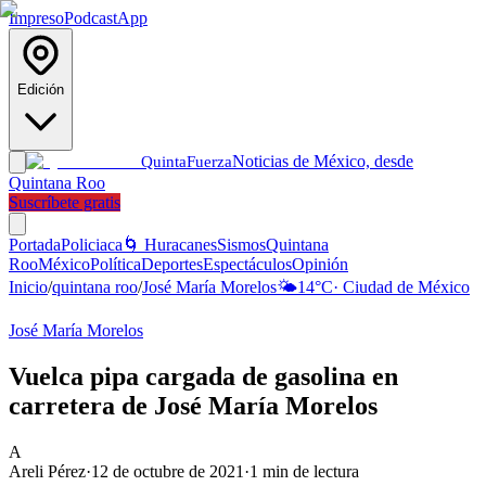
Impreso
Podcast
App
Edición
Noticias de México, desde
Quinta
Fuerza
Quintana Roo
Suscríbete gratis
Portada
Policiaca
🌀 Huracanes
Sismos
Quintana
Roo
México
Política
Deportes
Espectáculos
Opinión
Inicio
/
quintana roo
/
José María Morelos
🌤️
14
°C
·
Ciudad de México
José María Morelos
Vuelca pipa cargada de gasolina en
carretera de José María Morelos
A
Areli Pérez
·
12 de octubre de 2021
·
1
min de lectura