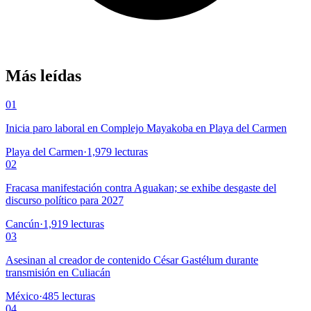
Más leídas
01
Inicia paro laboral en Complejo Mayakoba en Playa del Carmen
Playa del Carmen
·
1,979
lecturas
02
Fracasa manifestación contra Aguakan; se exhibe desgaste del
discurso político para 2027
Cancún
·
1,919
lecturas
03
Asesinan al creador de contenido César Gastélum durante
transmisión en Culiacán
México
·
485
lecturas
04