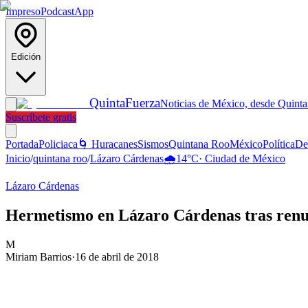
Impreso
Podcast
App
Edición
Quinta
Fuerza
Noticias de México, desde Quint
Suscríbete gratis
Portada
Policiaca
🌀 Huracanes
Sismos
Quintana Roo
México
Política
De
Inicio
/
quintana roo
/
Lázaro Cárdenas
🌧️
14
°C
·
Ciudad de México
Lázaro Cárdenas
Hermetismo en Lázaro Cárdenas tras renu
M
Miriam Barrios
·
16 de abril de 2018