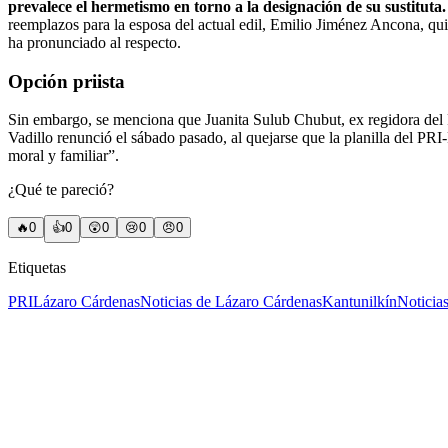
prevalece el hermetismo en torno a la designación de su sustituta.
reemplazos para la esposa del actual edil, Emilio Jiménez Ancona, qui
ha pronunciado al respecto.
Opción priista
Sin embargo, se menciona que Juanita Sulub Chubut, ex regidora del 
Vadillo renunció el sábado pasado, al quejarse que la planilla del PR
moral y familiar”.
¿Qué te pareció?
🔥
0
👍
0
😲
0
😢
0
😠
0
Etiquetas
PRI
Lázaro Cárdenas
Noticias de Lázaro Cárdenas
Kantunilkín
Noticia