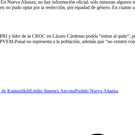
En Nueva Alianza, no hay información oficial, sólo rumoran algunos n
en no pudo optar por la reelección, por equidad de género. En cuanto a
PRI y líder de la CROC en Lázaro Cárdenas podría “entrar al quite”; p
I-PVEM-Panal no representa a la población, además que “no existen cond
s de Kantunilkín
Emilio Jimenez Ancona
Partido Nueva Alianza