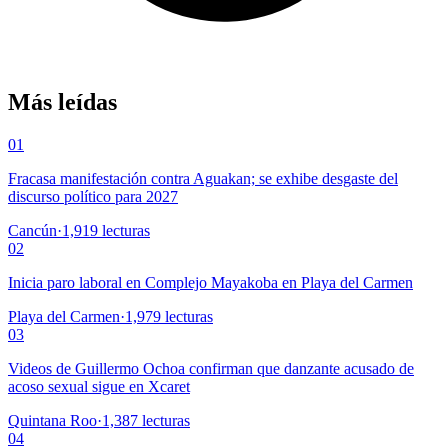
Más leídas
01
Fracasa manifestación contra Aguakan; se exhibe desgaste del
discurso político para 2027
Cancún
·
1,919
lecturas
02
Inicia paro laboral en Complejo Mayakoba en Playa del Carmen
Playa del Carmen
·
1,979
lecturas
03
Videos de Guillermo Ochoa confirman que danzante acusado de
acoso sexual sigue en Xcaret
Quintana Roo
·
1,387
lecturas
04