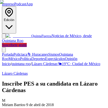
Impreso
Podcast
App
Edición
Noticias de México, desde
Quinta
Fuerza
Quintana Roo
Suscríbete gratis
Portada
Policiaca
🌀 Huracanes
Sismos
Quintana
Roo
México
Política
Deportes
Espectáculos
Opinión
Inicio
/
quintana roo
/
Lázaro Cárdenas
🌤️
19
°C
·
Ciudad de México
Lázaro Cárdenas
Inscribe PES a su candidata en Lázaro
Cárdenas
M
Miriam Barrios
·
9 de abril de 2018