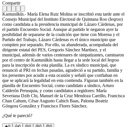
Compartir
Kantunilkín.- María Elena Ruiz Molina se inscribió esta tarde ante el
Consejo Municipal del Instituto Electoral de Quintana Roo (Ieqroo)
como candidata a la presidencia municipal de Lázaro Cárdenas, por
el partido Encuentro Social. Aunque al partido le negaron ayer la
posibilidad de separarse de la coalición que tiene con Morena y el
Partido del Trabajo, Lázaro Cárdenas es el único municipio que
compiten por separado. Por ello, su abanderada, acompañada del
dirigente estatal del PES, Gregorio Sánchez Martínez, y el
municipal, además de varios centenares de simpatizantes, caminaron
por el centro de Kantunilkín hasta llegar a la sede local del Ieqroo
para la inscripción de esta planilla. La ex síndico municipal, que
renunció al PRI en fechas pasadas, agradeció a su partido, familia y
los presentes por acudir a esta ocasión y señaló que confiaban en
que se aplicará la legalidad en esta contienda. Figuran también en la
planilla de Encuentro Social, como candidato a síndico, Arturo
Calderón Perusquia, y como candidatos a regidores: María
Severiana Dzib Chi, Manuel de la Cruz Mendoza Carrillo, Francisca
Chan Cahum, César Augusto Cahich Baas, Paloma Beatriz
Góngora González y Francisco Flores Sánchez.
¿Qué te pareció?
🔥
0
👍
0
😲
0
😢
0
😠
0