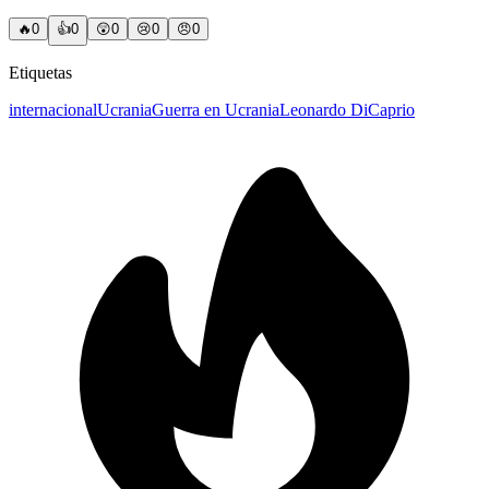
🔥
0
👍
0
😲
0
😢
0
😠
0
Etiquetas
internacional
Ucrania
Guerra en Ucrania
Leonardo DiCaprio