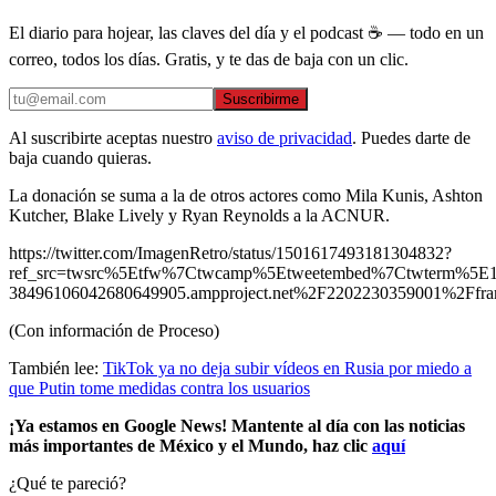
El diario para hojear, las claves del día y el podcast ☕ — todo en un
correo, todos los días. Gratis, y te das de baja con un clic.
Suscribirme
Al suscribirte aceptas nuestro
aviso de privacidad
. Puedes darte de
baja cuando quieras.
La donación se suma a la de otros actores como Mila Kunis, Ashton
Kutcher, Blake Lively y Ryan Reynolds a la ACNUR.
https://twitter.com/ImagenRetro/status/1501617493181304832?
ref_src=twsrc%5Etfw%7Ctwcamp%5Etweetembed%7Ctwterm%5E
38496106042680649905.ampproject.net%2F2202230359001%2Ffra
(Con información de Proceso)
También lee:
TikTok ya no deja subir vídeos en Rusia por miedo a
que Putin tome medidas contra los usuarios
¡Ya estamos en Google News! Mantente al día con las noticias
más importantes de México y el Mundo, haz clic
aquí
¿Qué te pareció?