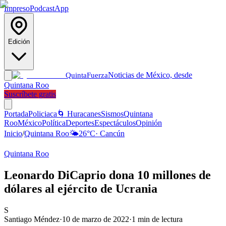
Impreso
Podcast
App
Edición
Noticias de México, desde
Quinta
Fuerza
Quintana Roo
Suscríbete gratis
Portada
Policiaca
🌀 Huracanes
Sismos
Quintana
Roo
México
Política
Deportes
Espectáculos
Opinión
Inicio
/
Quintana Roo
🌤️
26
°C
·
Cancún
Quintana Roo
Leonardo DiCaprio dona 10 millones de
dólares al ejército de Ucrania
S
Santiago Méndez
·
10 de marzo de 2022
·
1
min de lectura