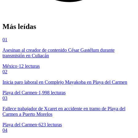
Más leídas
01
Asesinan al creador de contenido César Gastélum durante
transmisión en Culiacán
México
·
12
lecturas
02
Inicia paro laboral en Complejo Mayakoba en Playa del Carmen
Playa del Carmen
·
1,998
lecturas
03
Fallece trabajador de Xcaret en accidente en tramo de Playa del
Carmen a Puerto Morelos
Playa del Carmen
·
623
lecturas
04