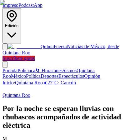
Impreso
Podcast
App
Edición
Noticias de México, desde
Quinta
Fuerza
Quintana Roo
Suscríbete gratis
Portada
Policiaca
🌀 Huracanes
Sismos
Quintana
Roo
México
Política
Deportes
Espectáculos
Opinión
Inicio
/
Quintana Roo
☀️
27
°C
·
Cancún
Quintana Roo
Por la noche se esperan lluvias con
chubascos acompañados de actividad
eléctrica
M