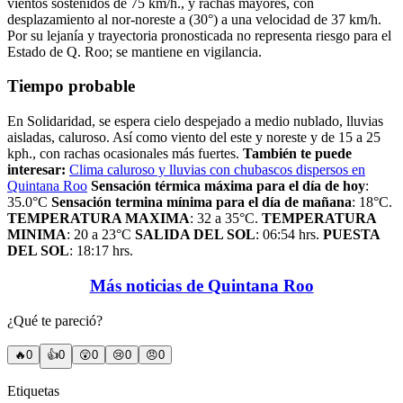
vientos sostenidos de 75 km/h., y rachas mayores, con
desplazamiento al nor-noreste a (30°) a una velocidad de 37 km/h.
Por su lejanía y trayectoria pronosticada no representa riesgo para el
Estado de Q. Roo; se mantiene en vigilancia.
Tiempo probable
En Solidaridad, se espera cielo despejado a medio nublado, lluvias
aisladas, caluroso. Así como viento del este y noreste y de 15 a 25
kph., con rachas ocasionales más fuertes.
También te puede
interesar:
Clima caluroso y lluvias con chubascos dispersos en
Quintana Roo
Sensación térmica máxima para el día de hoy
:
35.0°C
Sensación termina mínima para el día de mañana
: 18°C.
TEMPERATURA MAXIMA
: 32 a 35°C.
TEMPERATURA
MINIMA
: 20 a 23°C
SALIDA DEL SOL
: 06:54 hrs.
PUESTA
DEL SOL
: 18:17 hrs.
Más noticias de Quintana Roo
¿Qué te pareció?
🔥
0
👍
0
😲
0
😢
0
😠
0
Etiquetas