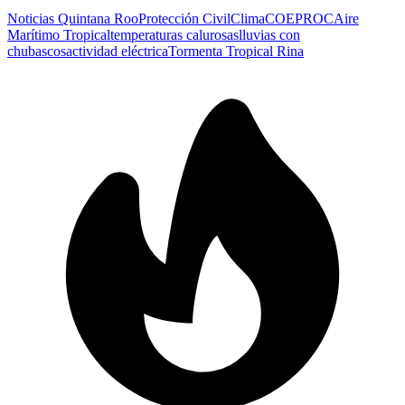
Noticias Quintana Roo
Protección Civil
Clima
COEPROC
Aire
Marítimo Tropical
temperaturas calurosas
lluvias con
chubascos
actividad eléctrica
Tormenta Tropical Rina