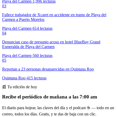
Playa del Carmen
·
1,996
lecturas
03
Fallece trabajador de Xcaret en accidente en tramo de Playa del
Carmen a Puerto Morelos
Playa del Carmen
·
614
lecturas
04
Denuncian caso de presunto acoso en hotel BlueBay Grand
Esmeralda de Playa del Carmen
Playa del Carmen
·
560
lecturas
05
Reportan a 23 personas desaparecidas en Quintana Roo
Quintana Roo
·
415
lecturas
📰 Tu edición de hoy
Recibe el periódico de mañana a las 7:00 am
El diario para hojear, las claves del día y el podcast ☕ — todo en un
correo, todos los días. Gratis, y te das de baja con un clic.