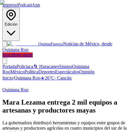
Impreso
Podcast
App
Edición
Noticias de México, desde
Quinta
Fuerza
Quintana Roo
Suscríbete gratis
Portada
Policiaca
🌀 Huracanes
Sismos
Quintana
Roo
México
Política
Deportes
Espectáculos
Opinión
Inicio
/
Quintana Roo
☀️
26
°C
·
Cancún
Quintana Roo
Mara Lezama entrega 2 mil equipos a
artesanas y productores mayas
La gobernadora distribuyó herramientas y equipos entre grupos de
artesanas y productores agrícolas en cuatro municipios del sur de la