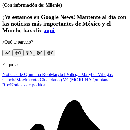
(Con información de: Milenio)
¡Ya estamos en Google News! Mantente al día con
las noticias más importantes de México y el
Mundo, haz clic
aquí
¿Qué te pareció?
🔥
0
👍
0
😲
0
😢
0
😠
0
Etiquetas
Noticias de Quintana Roo
Marybel Villegas
Marybel Villegas
Canché
Movimiento Ciudadano (MC)
MORENA Quintana
Roo
Noticias de política