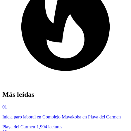
Más leídas
01
Inicia paro laboral en Complejo Mayakoba en Playa del Carmen
Playa del Carmen
·
1,994
lecturas