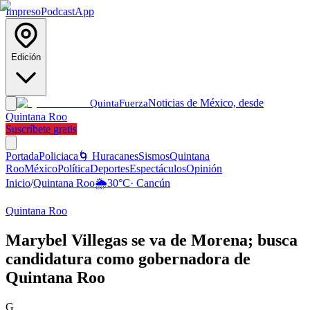
Impreso
Podcast
App
Edición
Noticias de México, desde
Quinta
Fuerza
Quintana Roo
Suscríbete gratis
Portada
Policiaca
🌀 Huracanes
Sismos
Quintana
Roo
México
Política
Deportes
Espectáculos
Opinión
Inicio
/
Quintana Roo
🌦️
30
°C
·
Cancún
Quintana Roo
Marybel Villegas se va de Morena; busca
candidatura como gobernadora de
Quintana Roo
G