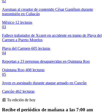
02
Asesinan al creador de contenido César Gastélum durante
transmisión en Culiacán
México
·
12
lecturas
03
Fallece trabajador de Xcaret en accidente en tramo de Playa del
Carmen a Puerto Morelos
Playa del Carmen
·
605
lecturas
04
Reportan a 23 personas desaparecidas en Quintana Roo
Quintana Roo
·
408
lecturas
05
Joven es asesinado durante ataque armado en Cancún
Cancún
·
462
lecturas
📰 Tu edición de hoy
Recibe el periódico de mañana a las 7:00 am