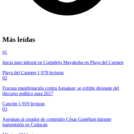
Más leídas
01
Inicia paro laboral en Complejo Mayakoba en Playa del Carmen
Playa del Carmen
·
1,979
lecturas
02
Fracasa manifestación contra Aguakan; se exhibe desgaste del
discurso político para 2027
Cancún
·
1,919
lecturas
03
Asesinan al creador de contenido César Gastélum durante
transmisión en Culiacán