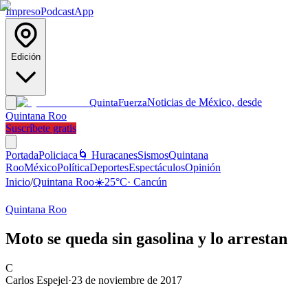
Impreso
Podcast
App
Edición
Noticias de México, desde
Quinta
Fuerza
Quintana Roo
Suscríbete gratis
Portada
Policiaca
🌀 Huracanes
Sismos
Quintana
Roo
México
Política
Deportes
Espectáculos
Opinión
Inicio
/
Quintana Roo
☀️
25
°C
·
Cancún
Quintana Roo
Moto se queda sin gasolina y lo arrestan
C
Carlos Espejel
·
23 de noviembre de 2017