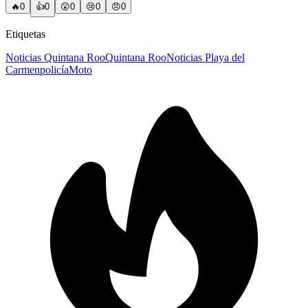
🔥
0
👍
0
😲
0
😢
0
😠
0
Etiquetas
Noticias Quintana Roo
Quintana Roo
Noticias Playa del
Carmen
policía
Moto