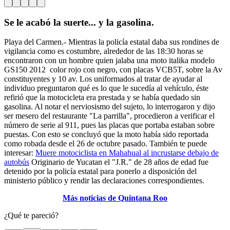
Se le acabó la suerte... y la gasolina.
Playa del Carmen.- Mientras la policía estatal daba sus rondines de
vigilancia como es costumbre, alrededor de las 18:30 horas se
encontraron con un hombre quien jalaba una moto italika modelo
GS150 2012 color rojo con negro, con placas VCB5T, sobre la Av
constituyentes y 10 av. Los uniformados al tratar de ayudar al
individuo preguntaron qué es lo que le sucedía al vehículo, éste
refirió que la motocicleta era prestada y se había quedado sin
gasolina. Al notar el nerviosismo del sujeto, lo interrogaron y dijo
ser mesero del restaurante "La parrilla", procedieron a verificar el
número de serie al 911, pues las placas que portaba estaban sobre
puestas. Con esto se concluyó que la moto había sido reportada
como robada desde el 26 de octubre pasado. También te puede
interesar:
Muere motociclista en Mahahual al incrustarse debajo de
autobús
Originario de Yucatan el "J.R." de 28 años de edad fue
detenido por la policía estatal para ponerlo a disposición del
ministerio público y rendir las declaraciones correspondientes.
Más noticias de Quintana Roo
¿Qué te pareció?