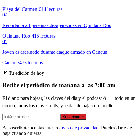
Playa del Carmen
·
614
lecturas
04
Reportan a 23 personas desaparecidas en Quintana Roo
Quintana Roo
·
415
lecturas
05
Joven es asesinado durante ataque armado en Cancún
Cancún
·
473
lecturas
📰 Tu edición de hoy
Recibe el periódico de mañana a las 7:00 am
El diario para hojear, las claves del día y el podcast ☕ — todo en un
correo, todos los días. Gratis, y te das de baja con un clic.
Suscribirme
Al suscribirte aceptas nuestro
aviso de privacidad
. Puedes darte de
baja cuando quieras.