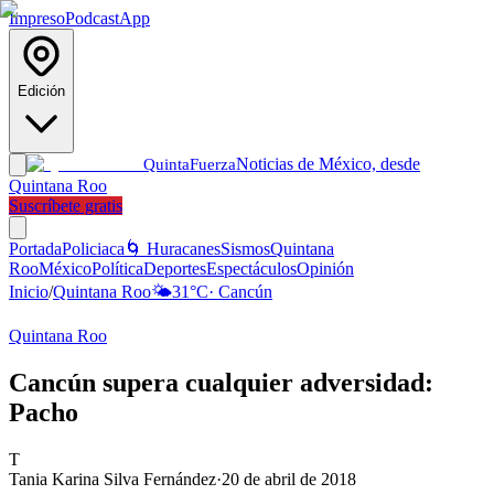
Impreso
Podcast
App
Edición
Noticias de México, desde
Quinta
Fuerza
Quintana Roo
Suscríbete gratis
Portada
Policiaca
🌀 Huracanes
Sismos
Quintana
Roo
México
Política
Deportes
Espectáculos
Opinión
Inicio
/
Quintana Roo
🌤️
31
°C
·
Cancún
Quintana Roo
Cancún supera cualquier adversidad:
Pacho
T
Tania Karina Silva Fernández
·
20 de abril de 2018