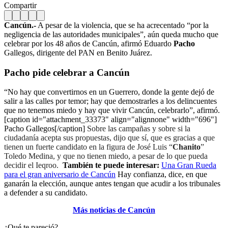
Compartir
Cancún.-
A pesar de la violencia, que se ha acrecentado “por la
negligencia de las autoridades municipales”, aún queda mucho que
celebrar por los 48 años de Cancún, afirmó Eduardo
Pacho
Gallegos, dirigente del PAN en Benito Juárez.
Pacho
pide celebrar a Cancún
“No hay que convertirnos en un Guerrero, donde la gente dejó de
salir a las calles por temor; hay que demostrarles a los delincuentes
que no tenemos miedo y hay que vivir Cancún, celebrarlo”, afirmó.
[caption id="attachment_33373" align="alignnone" width="696"]
Pacho Gallegos[/caption]
Sobre las campañas y sobre si la
ciudadanía acepta sus propuestas, dijo que sí, que es gracias a que
tienen un fuerte candidato en la figura de José Luis “
Chanito
”
Toledo Medina, y que no tienen miedo, a pesar de lo que pueda
decidir el Ieqroo.
También te puede interesar:
Una Gran Rueda
para el gran aniversario de Cancún
Hay confianza, dice, en que
ganarán la elección, aunque antes tengan que acudir a los tribunales
a defender a su candidato.
Más noticias de Cancún
¿Qué te pareció?