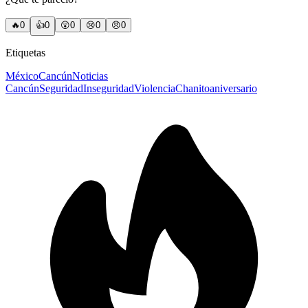
🔥
0
👍
0
😲
0
😢
0
😠
0
Etiquetas
México
Cancún
Noticias
Cancún
Seguridad
Inseguridad
Violencia
Chanito
aniversario