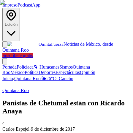
Impreso
Podcast
App
Edición
Noticias de México, desde
Quinta
Fuerza
Quintana Roo
Suscríbete gratis
Portada
Policiaca
🌀 Huracanes
Sismos
Quintana
Roo
México
Política
Deportes
Espectáculos
Opinión
Inicio
/
Quintana Roo
🌤️
26
°C
·
Cancún
Quintana Roo
Panistas de Chetumal están con Ricardo
Anaya
C
Carlos Espejel
·
9 de diciembre de 2017