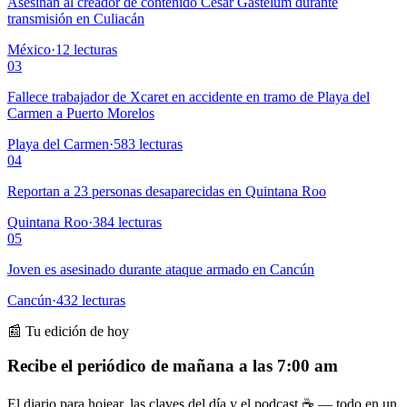
Asesinan al creador de contenido César Gastélum durante
transmisión en Culiacán
México
·
12
lecturas
03
Fallece trabajador de Xcaret en accidente en tramo de Playa del
Carmen a Puerto Morelos
Playa del Carmen
·
583
lecturas
04
Reportan a 23 personas desaparecidas en Quintana Roo
Quintana Roo
·
384
lecturas
05
Joven es asesinado durante ataque armado en Cancún
Cancún
·
432
lecturas
📰 Tu edición de hoy
Recibe el periódico de mañana a las 7:00 am
El diario para hojear, las claves del día y el podcast ☕ — todo en un