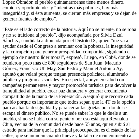
López Obrador, el pueblo quintanarroense tiene menos dinero,
comida y oportunidades y “mientras más pobre es, hay más
inseguridad y, si ésta aumenta, se cierran más empresas y se dejan de
generar fuentes de empleo”.
“Este es el lado correcto de la historia. Aquí no se miente, no se roba
y no se traiciona al pueblo”, dijo acompañada por Silvia Dzul
Sánchez, candidata a diputada por el Distrito IX, quien “me va a
ayudar desde el Congreso a terminar con la pobreza, la inseguridad
y la corrupción para generar prosperidad compartida, siguiendo el
ejemplo de nuestro líder moral”, expresó. Luego, en Cobá, donde se
reunieron poco más de 800 seguidores de San Juan, Macario
Gómez, Francisco Uh May, San Pedro y Manuel Antonio Ay,
apuntó que velará porque tengan presencia policíaca, alumbrado
público y programas sociales. En especial, apoyo en salud con
campañas permanentes y mayor promoción turística para devolver la
tranquilidad al pueblo, crear paz duradera y generar crecimiento
compartido de la mano de la Federación. Aseguró que recorre cada
pueblo porque es importante que todos sepan que la 4T es la opción
para acabar la desigualdad y para cerrar las grietas por donde se
escapa el dinero público. No se puede saber lo que le duele a un
pueblo, si no se habla con su gente y por eso está aquí Reynalda
Chin, vecina de la comunidad desde hace 55 años, quien subió al
estrado para indicar que la principal preocupación es el estado de las
calles, que se inundan cuando llueve y la falta de mantenimiento a