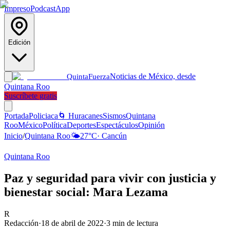
Impreso
Podcast
App
Edición
Noticias de México, desde
Quinta
Fuerza
Quintana Roo
Suscríbete gratis
Portada
Policiaca
🌀 Huracanes
Sismos
Quintana
Roo
México
Política
Deportes
Espectáculos
Opinión
Inicio
/
Quintana Roo
🌤️
27
°C
·
Cancún
Quintana Roo
Paz y seguridad para vivir con justicia y
bienestar social: Mara Lezama
R
Redacción
·
18 de abril de 2022
·
3
min de lectura