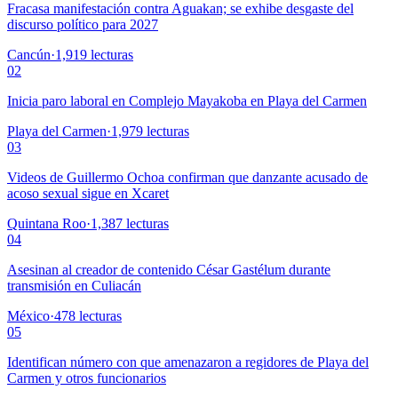
Fracasa manifestación contra Aguakan; se exhibe desgaste del
discurso político para 2027
Cancún
·
1,919
lecturas
02
Inicia paro laboral en Complejo Mayakoba en Playa del Carmen
Playa del Carmen
·
1,979
lecturas
03
Videos de Guillermo Ochoa confirman que danzante acusado de
acoso sexual sigue en Xcaret
Quintana Roo
·
1,387
lecturas
04
Asesinan al creador de contenido César Gastélum durante
transmisión en Culiacán
México
·
478
lecturas
05
Identifican número con que amenazaron a regidores de Playa del
Carmen y otros funcionarios