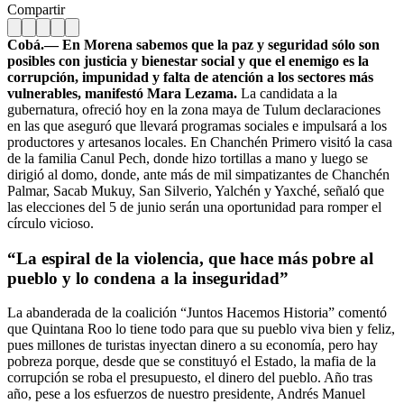
Compartir
Cobá.— En Morena sabemos que la paz y seguridad sólo son
posibles con justicia y bienestar social y que el enemigo es la
corrupción, impunidad y falta de atención a los sectores más
vulnerables, manifestó Mara Lezama.
La candidata a la
gubernatura, ofreció hoy en la zona maya de Tulum declaraciones
en las que aseguró que llevará programas sociales e impulsará a los
productores y artesanos locales. En Chanchén Primero visitó la casa
de la familia Canul Pech, donde hizo tortillas a mano y luego se
dirigió al domo, donde, ante más de mil simpatizantes de Chanchén
Palmar, Sacab Mukuy, San Silverio, Yalchén y Yaxché, señaló que
las elecciones del 5 de junio serán una oportunidad para romper el
círculo vicioso.
“La espiral de la violencia, que hace más pobre al
pueblo y lo condena a la inseguridad”
La abanderada de la coalición “Juntos Hacemos Historia” comentó
que Quintana Roo lo tiene todo para que su pueblo viva bien y feliz,
pues millones de turistas inyectan dinero a su economía, pero hay
pobreza porque, desde que se constituyó el Estado, la mafia de la
corrupción se roba el presupuesto, el dinero del pueblo. Año tras
año, pese a los esfuerzos de nuestro presidente, Andrés Manuel