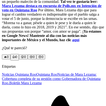
un pequeño malecón de la comunidad.
Tal vez te gustaría leer:
Mara Lezama destaca en encuesta de Polls.mx en Intención de
voto en Quintana Roo
Por último, Mara Lezama dijo que para
lograr el cambio verdadero es indispensable que el pueblo salga a
votar el 5 de junio, porque la democracia se escribe en las urnas.
“Morena va a ganar, pésele a quien le pese y le duela a quien le
duela, como lo hizo en 2018, 2019 y 2021”. En ese sentido, dijo que
sus propuestas son porque “amor, con amor se paga”.
¡Ya estamos
en Google News! Mantente al día con las noticias más
importantes de México y el Mundo, haz clic
aquí
¿Qué te pareció?
🔥
0
👍
0
😲
0
😢
0
😠
0
Etiquetas
Noticias Quintana Roo
Quintana Roo
Noticias de Mara Lezama:
Cobertura completa de su gestión como Gobernadora de Quintana
Roo.
Boletín Mara Lezama