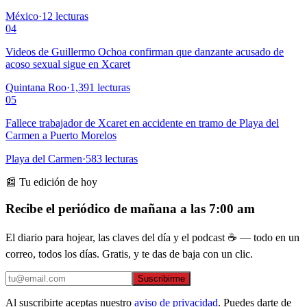
México
·
12
lecturas
04
Videos de Guillermo Ochoa confirman que danzante acusado de
acoso sexual sigue en Xcaret
Quintana Roo
·
1,391
lecturas
05
Fallece trabajador de Xcaret en accidente en tramo de Playa del
Carmen a Puerto Morelos
Playa del Carmen
·
583
lecturas
📰 Tu edición de hoy
Recibe el periódico de mañana a las 7:00 am
El diario para hojear, las claves del día y el podcast ☕ — todo en un
correo, todos los días. Gratis, y te das de baja con un clic.
Suscribirme
Al suscribirte aceptas nuestro
aviso de privacidad
. Puedes darte de