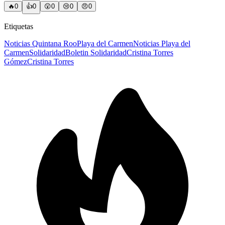
🔥
0
👍
0
😲
0
😢
0
😠
0
Etiquetas
Noticias Quintana Roo
Playa del Carmen
Noticias Playa del
Carmen
Solidaridad
Boletin Solidaridad
Cristina Torres
Gómez
Cristina Torres