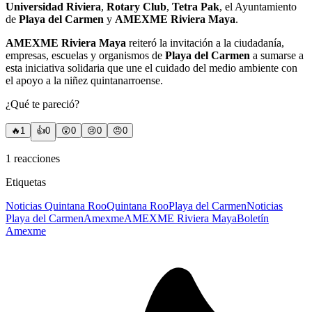
Universidad Riviera
,
Rotary Club
,
Tetra Pak
, el Ayuntamiento
de
Playa del Carmen
y
AMEXME Riviera Maya
.
AMEXME Riviera Maya
reiteró la invitación a la ciudadanía,
empresas, escuelas y organismos de
Playa del Carmen
a sumarse a
esta iniciativa solidaria que une el cuidado del medio ambiente con
el apoyo a la niñez quintanarroense.
¿Qué te pareció?
🔥
1
👍
0
😲
0
😢
0
😠
0
1
reacciones
Etiquetas
Noticias Quintana Roo
Quintana Roo
Playa del Carmen
Noticias
Playa del Carmen
Amexme
AMEXME Riviera Maya
Boletín
Amexme