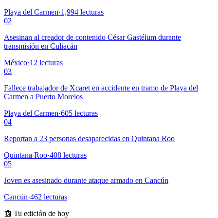
Playa del Carmen
·
1,994
lecturas
02
Asesinan al creador de contenido César Gastélum durante
transmisión en Culiacán
México
·
12
lecturas
03
Fallece trabajador de Xcaret en accidente en tramo de Playa del
Carmen a Puerto Morelos
Playa del Carmen
·
605
lecturas
04
Reportan a 23 personas desaparecidas en Quintana Roo
Quintana Roo
·
408
lecturas
05
Joven es asesinado durante ataque armado en Cancún
Cancún
·
462
lecturas
📰 Tu edición de hoy