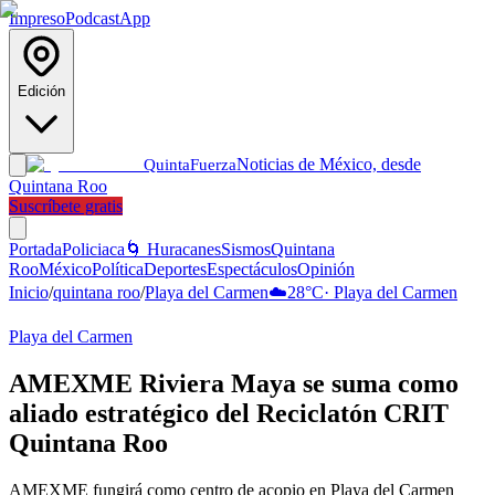
Impreso
Podcast
App
Edición
Noticias de México, desde
Quinta
Fuerza
Quintana Roo
Suscríbete gratis
Portada
Policiaca
🌀 Huracanes
Sismos
Quintana
Roo
México
Política
Deportes
Espectáculos
Opinión
Inicio
/
quintana roo
/
Playa del Carmen
☁️
28
°C
·
Playa del Carmen
Playa del Carmen
AMEXME Riviera Maya se suma como
aliado estratégico del Reciclatón CRIT
Quintana Roo
AMEXME fungirá como centro de acopio en Playa del Carmen