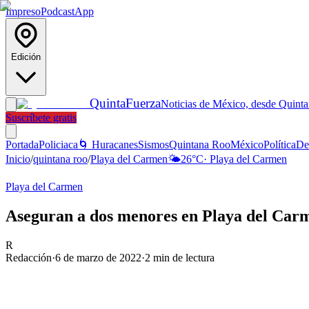
Impreso
Podcast
App
Edición
Quinta
Fuerza
Noticias de México, desde Quint
Suscríbete gratis
Portada
Policiaca
🌀 Huracanes
Sismos
Quintana Roo
México
Política
De
Inicio
/
quintana roo
/
Playa del Carmen
🌤️
26
°C
·
Playa del Carmen
Playa del Carmen
Aseguran a dos menores en Playa del Carm
R
Redacción
·
6 de marzo de 2022
·
2
min de lectura