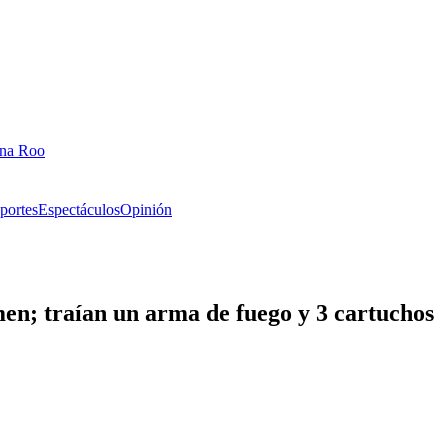
ana Roo
portes
Espectáculos
Opinión
en; traían un arma de fuego y 3 cartuchos