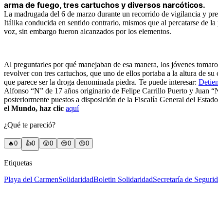
arma de fuego, tres cartuchos y diversos narcóticos.
La madrugada del 6 de marzo durante un recorrido de vigilancia y prev
Itálika conducida en sentido contrario, mismos que al percatarse de la
voz, sin embargo fueron alcanzados por los elementos.
Al preguntarles por qué manejaban de esa manera, los jóvenes tomaron 
revolver con tres cartuchos, que uno de ellos portaba a la altura de su
que parece ser la droga denominada piedra. Te puede interesar:
Detien
Alfonso “N” de 17 años originario de Felipe Carrillo Puerto y Juan “N”
posteriormente puestos a disposición de la Fiscalía General del Estado
el Mundo, haz clic
aquí
¿Qué te pareció?
🔥
0
👍
0
😲
0
😢
0
😠
0
Etiquetas
Playa del Carmen
Solidaridad
Boletin Solidaridad
Secretaría de Seguri