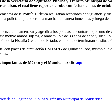
s de la Secretaría de Seguridad Pública y Tránsito Municipal de So
asladaban, el cual tiene reporte de robo con fecha del mes de octub
entos de la Policía Turística realizaban recorridos de vigilancia y fue
a a la policía emprendieron la marcha de manera inmediata, y luego de un
comenzaran a amenazar y agredir a los policías, encontraron que uno de 
este motivo ambos sujetos, Abraham "N" de 33 años de edad y Juan "N"
ción de la Fiscalía General de Estado, en donde determinarán su situació
gris, con placas de circulación USU347G de Quintana Roo, mismo que cu
entes.
s importantes de México y el Mundo, haz clic
aquí
cretaría de Seguridad Pública y Tránsito Municipal de Solidaridad