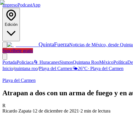
Impreso
Podcast
App
Edición
Quinta
Fuerza
Noticias de México, desde Quint
Suscríbete gratis
Portada
Policiaca
🌀 Huracanes
Sismos
Quintana Roo
México
Política
De
Inicio
/
quintana roo
/
Playa del Carmen
🌤️
26
°C
·
Playa del Carmen
Playa del Carmen
Atrapan a dos con un arma de fuego y en 
R
Ricardo Zapata
·
12 de diciembre de 2021
·
2
min de lectura