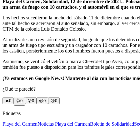
Playa del Carmen, Solidaridad, 12 de diciembre de 2021.- Policía
un arma de fuego con 10 cartuchos, y el automóvil en el que se tr
Los hechos sucedieron la noche del sábado 11 de diciembre cuando elem
ante tal hecho se acercaron al auto señalado, sin embargo, al ver cerc
CTM de la colonia Luis Donaldo Colosio.
Al realizarles una revisión de seguridad, luego de que los detenidos 
un arma de fuego tipo escuadra y un cargador con 10 cartuchos. Por 
los asisiten, porsteriormente los dos hombres fueron puestos a disposi
Asimismo, se verificó el vehículo marca Chevrolet tipo Aveo, color 
tembién fue puesto a disposición para los trámites legales correspondi
¡Ya estamos en Google News! Mantente al día con las noticias má
¿Qué te pareció?
🔥
0
👍
0
😲
0
😢
0
😠
0
Etiquetas
Playa del Carmen
Noticias Playa del Carmen
Boletín de Solidaridad
Se