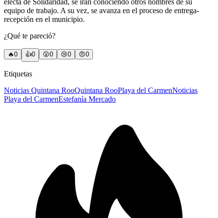
electa de Solidaridad, se irán conociendo otros nombres de su
equipo de trabajo. A su vez, se avanza en el proceso de entrega-
recepción en el municipio.
¿Qué te pareció?
🔥
0
👍
0
😲
0
😢
0
😠
0
Etiquetas
Noticias Quintana Roo
Quintana Roo
Playa del Carmen
Noticias
Playa del Carmen
Estefanía Mercado