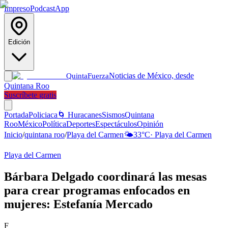
Impreso
Podcast
App
Edición
Noticias de México, desde
Quinta
Fuerza
Quintana Roo
Suscríbete gratis
Portada
Policiaca
🌀 Huracanes
Sismos
Quintana
Roo
México
Política
Deportes
Espectáculos
Opinión
Inicio
/
quintana roo
/
Playa del Carmen
🌤️
33
°C
·
Playa del Carmen
Playa del Carmen
Bárbara Delgado coordinará las mesas
para crear programas enfocados en
mujeres: Estefanía Mercado
F