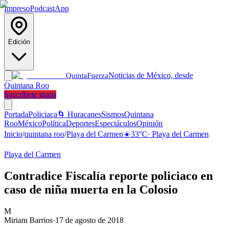
Impreso
Podcast
App
Edición
Noticias de México, desde
Quinta
Fuerza
Quintana Roo
Suscríbete gratis
Portada
Policiaca
🌀 Huracanes
Sismos
Quintana
Roo
México
Política
Deportes
Espectáculos
Opinión
Inicio
/
quintana roo
/
Playa del Carmen
☀️
33
°C
·
Playa del Carmen
Playa del Carmen
Contradice Fiscalía reporte policiaco en
caso de niña muerta en la Colosio
M
Miriam Barrios
·
17 de agosto de 2018