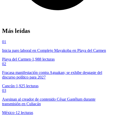
Más leídas
01
Inicia paro laboral en Complejo Mayakoba en Playa del Carmen
Playa del Carmen
·
1,988
lecturas
02
Fracasa manifestación contra Aguakan; se exhibe desgaste del
discurso político para 2027
Cancún
·
1,925
lecturas
03
Asesinan al creador de contenido César Gastélum durante
transmisión en Culiacán
México
·
12
lecturas