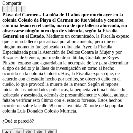
Compartir
Playa del Carmen.- La niña de 11 años que murió ayer en la
colonia Colosio de Playa el Carmen no fue violada y contaba
con una lesión en el cuello, marca de que falleció ahorcada, sin
observarse ningún otro tipo de violencia, según la Fiscalía
General en el Estado.
Mediante un comunicado, la Fiscalía expuso
que la niña falleció por asfixia por ahorcamiento, pero que en
ningún momento fue golpeada o ultrajada. Ayer, la Fiscalía
Especializada para la Atención de Delitos Contra la Mujer y por
Razones de Género, por medio de su titular, Guadalupe Reyes
Pinzón, expuso que aguardaban la necropsia de ley para determinar
el tipo de delito y la línea de investigación en torno al hecho
ocurrido en la colonia Colosio. Hoy, la Fiscalía expuso que, de
acuerdo con el estudio hecho por peritos, se observó daño en el
cuello, lo que provocó la muerte de la menor. Según el reporte
inicial de las autoridades policiacas, la pequeña víctima había sido
golpeada y asesinada, además de presumiblemente violada, aunque
faltaba verificar esto último con el estudio forense. Estos hechos
ocurrieron sobre la calle 58 con la avenida 20 norte de la popular
colonia Luis Donaldo Colosio Murrieta.
¿Qué te pareció?
🔥
0
👍
0
😲
0
😢
0
😠
0