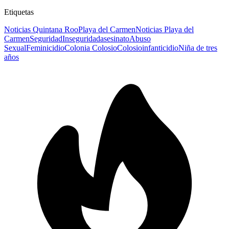
Etiquetas
Noticias Quintana Roo
Playa del Carmen
Noticias Playa del
Carmen
Seguridad
Inseguridad
asesinato
Abuso
Sexual
Feminicidio
Colonia Colosio
Colosio
infanticidio
Niña de tres
años