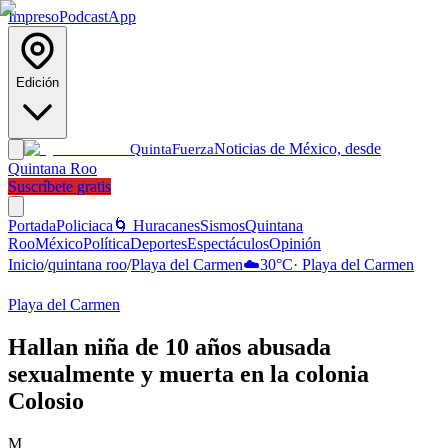
Impreso
Podcast
App
Edición
Noticias de México, desde
Quinta
Fuerza
Quintana Roo
Suscríbete gratis
Portada
Policiaca
🌀 Huracanes
Sismos
Quintana
Roo
México
Política
Deportes
Espectáculos
Opinión
Inicio
/
quintana roo
/
Playa del Carmen
☁️
30
°C
·
Playa del Carmen
Playa del Carmen
Hallan niña de 10 años abusada
sexualmente y muerta en la colonia
Colosio
M