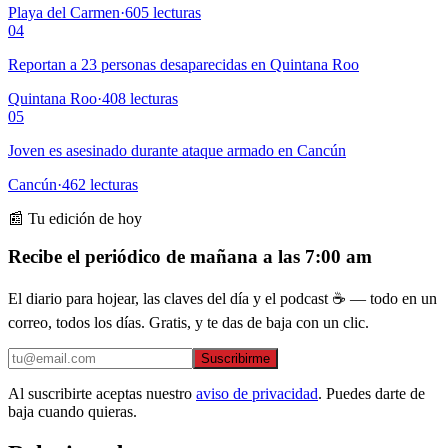
Playa del Carmen
·
605
lecturas
04
Reportan a 23 personas desaparecidas en Quintana Roo
Quintana Roo
·
408
lecturas
05
Joven es asesinado durante ataque armado en Cancún
Cancún
·
462
lecturas
📰 Tu edición de hoy
Recibe el periódico de mañana a las 7:00 am
El diario para hojear, las claves del día y el podcast ☕ — todo en un
correo, todos los días. Gratis, y te das de baja con un clic.
Suscribirme
Al suscribirte aceptas nuestro
aviso de privacidad
. Puedes darte de
baja cuando quieras.