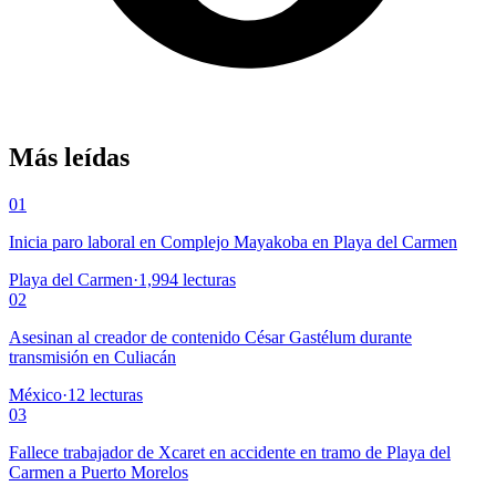
Más leídas
01
Inicia paro laboral en Complejo Mayakoba en Playa del Carmen
Playa del Carmen
·
1,994
lecturas
02
Asesinan al creador de contenido César Gastélum durante
transmisión en Culiacán
México
·
12
lecturas
03
Fallece trabajador de Xcaret en accidente en tramo de Playa del
Carmen a Puerto Morelos