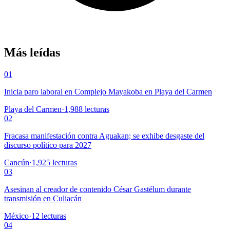
Más leídas
01
Inicia paro laboral en Complejo Mayakoba en Playa del Carmen
Playa del Carmen
·
1,988
lecturas
02
Fracasa manifestación contra Aguakan; se exhibe desgaste del
discurso político para 2027
Cancún
·
1,925
lecturas
03
Asesinan al creador de contenido César Gastélum durante
transmisión en Culiacán
México
·
12
lecturas
04