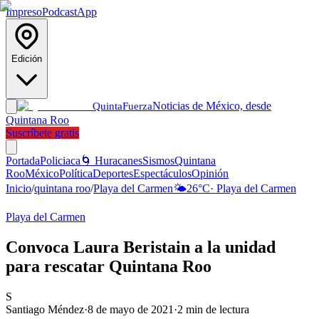
Impreso
Podcast
App
Edición
Noticias de México, desde
Quinta
Fuerza
Quintana Roo
Suscríbete gratis
Portada
Policiaca
🌀 Huracanes
Sismos
Quintana
Roo
México
Política
Deportes
Espectáculos
Opinión
Inicio
/
quintana roo
/
Playa del Carmen
🌤️
26
°C
·
Playa del Carmen
Playa del Carmen
Convoca Laura Beristain a la unidad
para rescatar Quintana Roo
S
Santiago Méndez
·
8 de mayo de 2021
·
2
min de lectura