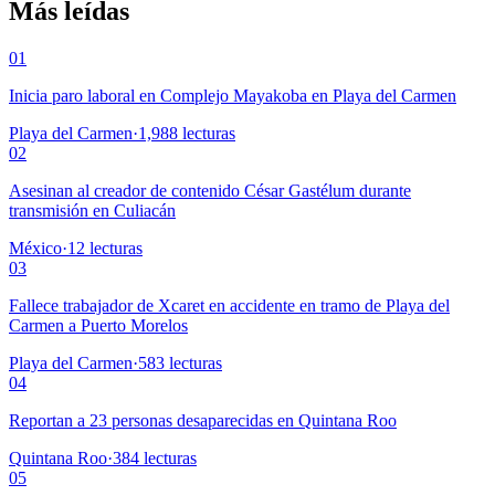
Más leídas
01
Inicia paro laboral en Complejo Mayakoba en Playa del Carmen
Playa del Carmen
·
1,988
lecturas
02
Asesinan al creador de contenido César Gastélum durante
transmisión en Culiacán
México
·
12
lecturas
03
Fallece trabajador de Xcaret en accidente en tramo de Playa del
Carmen a Puerto Morelos
Playa del Carmen
·
583
lecturas
04
Reportan a 23 personas desaparecidas en Quintana Roo
Quintana Roo
·
384
lecturas
05