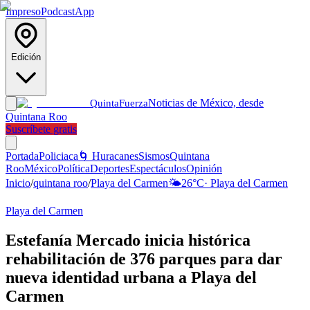
Impreso
Podcast
App
Edición
Noticias de México, desde
Quinta
Fuerza
Quintana Roo
Suscríbete gratis
Portada
Policiaca
🌀 Huracanes
Sismos
Quintana
Roo
México
Política
Deportes
Espectáculos
Opinión
Inicio
/
quintana roo
/
Playa del Carmen
🌤️
26
°C
·
Playa del Carmen
Playa del Carmen
Estefanía Mercado inicia histórica
rehabilitación de 376 parques para dar
nueva identidad urbana a Playa del
Carmen