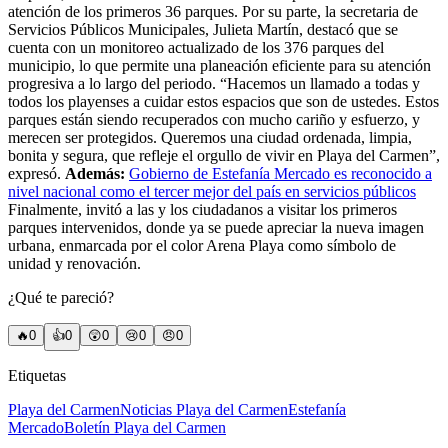
atención de los primeros 36 parques. Por su parte, la secretaria de
Servicios Públicos Municipales, Julieta Martín, destacó que se
cuenta con un monitoreo actualizado de los 376 parques del
municipio, lo que permite una planeación eficiente para su atención
progresiva a lo largo del periodo. “Hacemos un llamado a todas y
todos los playenses a cuidar estos espacios que son de ustedes. Estos
parques están siendo recuperados con mucho cariño y esfuerzo, y
merecen ser protegidos. Queremos una ciudad ordenada, limpia,
bonita y segura, que refleje el orgullo de vivir en Playa del Carmen”,
expresó.
Además:
Gobierno de Estefanía Mercado es reconocido a
nivel nacional como el tercer mejor del país en servicios públicos
Finalmente, invitó a las y los ciudadanos a visitar los primeros
parques intervenidos, donde ya se puede apreciar la nueva imagen
urbana, enmarcada por el color Arena Playa como símbolo de
unidad y renovación.
¿Qué te pareció?
🔥
0
👍
0
😲
0
😢
0
😠
0
Etiquetas
Playa del Carmen
Noticias Playa del Carmen
Estefanía
Mercado
Boletín Playa del Carmen