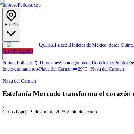
Impreso
Podcast
App
Edición
Quinta
Fuerza
Noticias de México, desde Quint
Suscríbete gratis
Portada
Policiaca
🌀 Huracanes
Sismos
Quintana Roo
México
Política
De
Inicio
/
quintana roo
/
Playa del Carmen
☁️
29
°C
·
Playa del Carmen
Playa del Carmen
Estefanía Mercado transforma el corazón 
C
Carlos Espejel
·
9 de abril de 2025
·
2
min de lectura