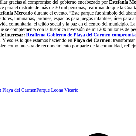
brillar gracias al compromiso del gobierno encabezado por
Estefanía M
ce para el disfrute de más de 30 mil personas, reafirmando que la Cuart
tefanía Mercado
durante el evento. “Este parque fue símbolo del aban
res, luminarias, jardines, espacios para juegos infantiles, área para a
ida comunitaria, el tejido social y la paz en el centro del municipio. L
ue se complementa con la histórica inversión de mil 200 millones de pe
e interesar:
Reafirma Gobierno de Playa del Carmen compromiso c
s. Y eso es lo que estamos haciendo en
Playa del Carmen
: transformar
óleo como muestra de reconocimiento por parte de la comunidad, reflejo
n Playa del Carmen
Parque Leona Vicario