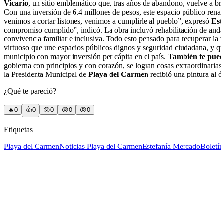
Vicario
, un sitio emblemático que, tras años de abandono, vuelve a 
Con una inversión de 6.4 millones de pesos, este espacio público rena
venimos a cortar listones, venimos a cumplirle al pueblo”, expresó
Es
compromiso cumplido”, indicó. La obra incluyó rehabilitación de andado
convivencia familiar e inclusiva. Todo esto pensado para recuperar la v
virtuoso que une espacios públicos dignos y seguridad ciudadana, y q
municipio con mayor inversión per cápita en el país.
También te pued
gobierna con principios y con corazón, se logran cosas extraordinaria
la Presidenta Municipal de
Playa del Carmen
recibió una pintura al 
¿Qué te pareció?
🔥
0
👍
0
😲
0
😢
0
😠
0
Etiquetas
Playa del Carmen
Noticias Playa del Carmen
Estefanía Mercado
Boletí