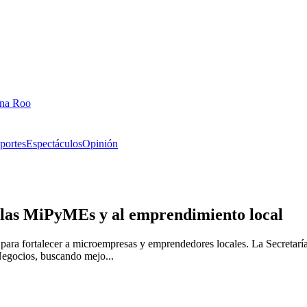
ana Roo
portes
Espectáculos
Opinión
 las MiPyMEs y al emprendimiento local
ara fortalecer a microempresas y emprendedores locales. La Secretarí
 Negocios, buscando mejo...