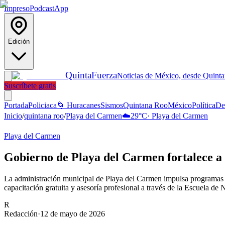
Impreso
Podcast
App
Edición
Quinta
Fuerza
Noticias de México, desde Quint
Suscríbete gratis
Portada
Policiaca
🌀 Huracanes
Sismos
Quintana Roo
México
Política
De
Inicio
/
quintana roo
/
Playa del Carmen
☁️
29
°C
·
Playa del Carmen
Playa del Carmen
Gobierno de Playa del Carmen fortalece a
La administración municipal de Playa del Carmen impulsa programas p
capacitación gratuita y asesoría profesional a través de la Escuela de
R
Redacción
·
12 de mayo de 2026