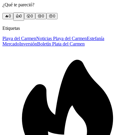
¿Qué te pareció?
🔥
0
👍
0
😲
0
😢
0
😠
0
Etiquetas
Playa del Carmen
Noticias Playa del Carmen
Estefanía
Mercado
Inversión
Boletín Plata del Carmen