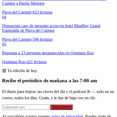
Carmen a Puerto Morelos
Playa del Carmen
·
623
lecturas
04
Denuncian caso de presunto acoso en hotel BlueBay Grand
Esmeralda de Playa del Carmen
Playa del Carmen
·
596
lecturas
05
Reportan a 23 personas desaparecidas en Quintana Roo
Quintana Roo
·
421
lecturas
📰 Tu edición de hoy
Recibe el periódico de mañana a las 7:00 am
El diario para hojear, las claves del día y el podcast ☕ — todo en un
correo, todos los días. Gratis, y te das de baja con un clic.
Suscribirme
Al suscribirte aceptas nuestro
aviso de privacidad
. Puedes darte de