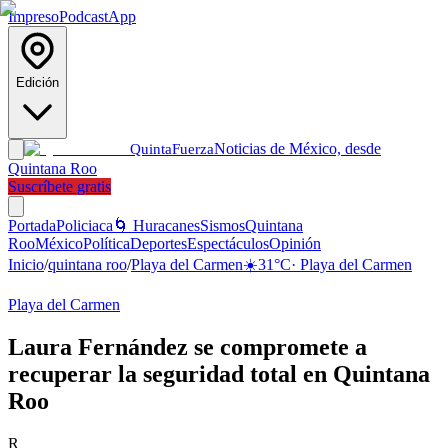
Impreso
Podcast
App
Edición
Noticias de México, desde
Quinta
Fuerza
Quintana Roo
Suscríbete gratis
Portada
Policiaca
🌀 Huracanes
Sismos
Quintana
Roo
México
Política
Deportes
Espectáculos
Opinión
Inicio
/
quintana roo
/
Playa del Carmen
☀️
31
°C
·
Playa del Carmen
Playa del Carmen
Laura Fernández se compromete a
recuperar la seguridad total en Quintana
Roo
R