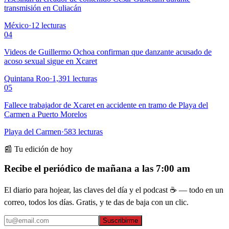
transmisión en Culiacán
México
·
12
lecturas
04
Videos de Guillermo Ochoa confirman que danzante acusado de
acoso sexual sigue en Xcaret
Quintana Roo
·
1,391
lecturas
05
Fallece trabajador de Xcaret en accidente en tramo de Playa del
Carmen a Puerto Morelos
Playa del Carmen
·
583
lecturas
📰 Tu edición de hoy
Recibe el periódico de mañana a las 7:00 am
El diario para hojear, las claves del día y el podcast ☕ — todo en un
correo, todos los días. Gratis, y te das de baja con un clic.
Suscribirme