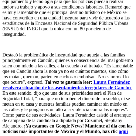
equipamiento y tecnología para que los policías puedan realizar
mejor su trabajo y apoyo a sus condiciones laborales. Remarcó que
es muy lamentable que el principal destino turístico de México se
haya convertido en una ciudad insegura para vivir de acuerdo a las
estadísticas de la Encuesta Nacional de Seguridad Pública Urbana
(ENSU) del INEGI que la ubica con un 80 por ciento de
inseguridad.
Destacó la problemática de inseguridad que aqueja a las familias
principalmente en Cancún, quienes a consecuencia del mal gobierno
salen con miedo a las calles, a la escuela o al trabajo. “Es lamentable
que en Cancún ahora la nota ya no es cuántos muertos, sino cómo
los matan, queman, parten en cachos o embolsan. No es normal lo
que ocurre”, expresó.
Tal vez te gustaría leer:
Laura Fernández
resolverá situación de los asentamientos irregulares de Cancún
En este sentido, dijo que una de sus prioridades será el Plan de
Seguridad Total, “para que no te roben el dinero de tu sueldo, ni se
metan en tu casa y nuestras familias puedan caminar sin miedo en
las calles y le pongamos un alto a la violencia contra las mujeres”.
Como parte de sus actividades, Laura Fernández asistió al arranque
de campaña de la candidata a diputada por Cozumel, Stephany
Alejandro.
¡Ya estamos en Google News! Mantente al día con las
noticias más importantes de México y el Mundo, haz clic
aquí