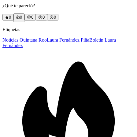
¿Qué te pareció?
🔥
0
👍
0
😲
0
😢
0
😠
0
Etiquetas
Noticias Quintana Roo
Laura Fernández Piña
Boletín Laura
Fernández