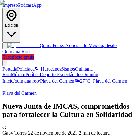
Impreso
Podcast
App
Edición
Noticias de México, desde
Quinta
Fuerza
Quintana Roo
Suscríbete gratis
Portada
Policiaca
🌀 Huracanes
Sismos
Quintana
Roo
México
Política
Deportes
Espectáculos
Opinión
Inicio
/
quintana roo
/
Playa del Carmen
🌤️
27
°C
·
Playa del Carmen
Playa del Carmen
Nueva Junta de IMCAS, comprometidos
para fortalecer la Cultura en Solidaridad
G
Gaby Torres
·
22 de noviembre de 2021
·
2
min de lectura