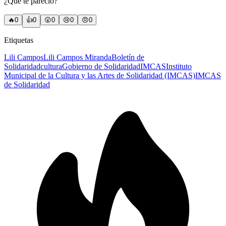
¿Qué te pareció?
🔥
0
👍
0
😲
0
😢
0
😠
0
Etiquetas
Lili Campos
Lili Campos Miranda
Boletín de
Solidaridad
cultura
Gobierno de Solidaridad
IMCAS
Instituto
Municipal de la Cultura y las Artes de Solidaridad (IMCAS)
IMCAS
de Solidaridad