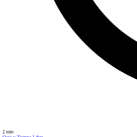
2
min