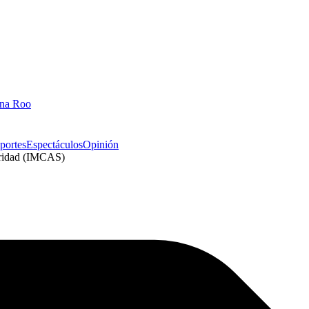
ana Roo
portes
Espectáculos
Opinión
daridad (IMCAS)