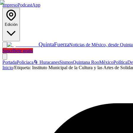
Impreso
Podcast
App
Edición
Quinta
Fuerza
Noticias de México, desde Quint
Suscríbete gratis
Portada
Policiaca
🌀 Huracanes
Sismos
Quintana Roo
México
Política
De
Inicio
/
Etiqueta:
Instituto Municipal de la Cultura y las Artes de Soli