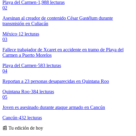
Playa del Carmen
·
1,988
lecturas
02
Asesinan al creador de contenido César Gastélum durante
transmisión en Culiacán
México
·
12
lecturas
03
Fallece trabajador de Xcaret en accidente en tramo de Playa del
Carmen a Puerto Morelos
Playa del Carmen
·
583
lecturas
04
Reportan a 23 personas desaparecidas en Quintana Roo
Quintana Roo
·
384
lecturas
05
Joven es asesinado durante ataque armado en Cancún
Cancún
·
432
lecturas
📰 Tu edición de hoy