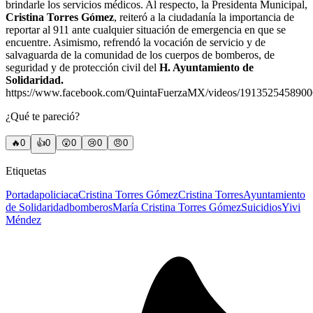
brindarle los servicios médicos. Al respecto, la Presidenta Municipal,
Cristina Torres Gómez
, reiteró a la ciudadanía la importancia de
reportar al 911 ante cualquier situación de emergencia en que se
encuentre. Asimismo, refrendó la vocación de servicio y de
salvaguarda de la comunidad de los cuerpos de bomberos, de
seguridad y de protección civil del
H. Ayuntamiento de
Solidaridad.
https://www.facebook.com/QuintaFuerzaMX/videos/1913525458900
¿Qué te pareció?
🔥
0
👍
0
😲
0
😢
0
😠
0
Etiquetas
Portada
policiaca
Cristina Torres Gómez
Cristina Torres
Ayuntamiento
de Solidaridad
bomberos
María Cristina Torres Gómez
Suicidios
Yivi
Méndez