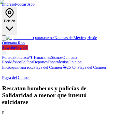
Impreso
Podcast
App
Edición
Noticias de México, desde
Quinta
Fuerza
Quintana Roo
Suscríbete gratis
Portada
Policiaca
🌀 Huracanes
Sismos
Quintana
Roo
México
Política
Deportes
Espectáculos
Opinión
Inicio
/
quintana roo
/
Playa del Carmen
🌤️
26
°C
·
Playa del Carmen
Playa del Carmen
Rescatan bomberos y policías de
Solidaridad a menor que intentó
suicidarse
R