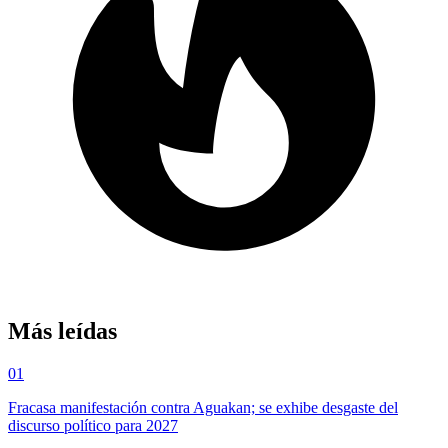
Más leídas
01
Fracasa manifestación contra Aguakan; se exhibe desgaste del
discurso político para 2027