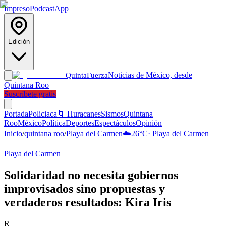
Impreso
Podcast
App
Edición
Noticias de México, desde
Quinta
Fuerza
Quintana Roo
Suscríbete gratis
Portada
Policiaca
🌀 Huracanes
Sismos
Quintana
Roo
México
Política
Deportes
Espectáculos
Opinión
Inicio
/
quintana roo
/
Playa del Carmen
☁️
26
°C
·
Playa del Carmen
Playa del Carmen
Solidaridad no necesita gobiernos
improvisados sino propuestas y
verdaderos resultados: Kira Iris
R