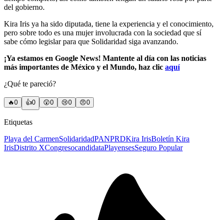
del gobierno.
Kira Iris ya ha sido diputada, tiene la experiencia y el conocimiento,
pero sobre todo es una mujer involucrada con la sociedad que sí
sabe cómo legislar para que Solidaridad siga avanzando.
¡Ya estamos en Google News! Mantente al día con las noticias
más importantes de México y el Mundo, haz clic
aquí
¿Qué te pareció?
🔥
0
👍
0
😲
0
😢
0
😠
0
Etiquetas
Playa del Carmen
Solidaridad
PAN
PRD
Kira Iris
Boletín Kira
Iris
Distrito X
Congreso
candidata
Playenses
Seguro Popular