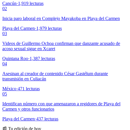
Cancún
·
1,919
lecturas
02
Inicia paro laboral en Complejo Mayakoba en Playa del Carmen
Playa del Carmen
·
1,979
lecturas
03
Videos de Guillermo Ochoa confirman que danzante acusado de
acoso sexual sigue en Xcaret
Quintana Roo
·
1,387
lecturas
04
Asesinan al creador de contenido César Gastélum durante
transmisión en Culiacán
México
·
471
lecturas
05
Identifican número con que amenazaron a regidores de Playa del
Carmen y otros funcionarios
Playa del Carmen
·
437
lecturas
📰 Tu edición de hoy